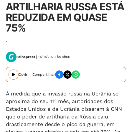
ARTILHARIA RUSSA ESTÁ
REDUZIDA EM QUASE
75%
.
Folhapress
| 11/01/2023 às 4h00
Ouvir
Compartilhar
À medida que a invasão russa na Ucrânia se
aproxima do seu 11º mês, autoridades dos
Estados Unidos e da Ucrânia disseram à CNN
que o poder de artilharia da Rússia caiu
drasticamente desde o pico da guerra, em
alguns lugares chegou a cair em até 75%. As