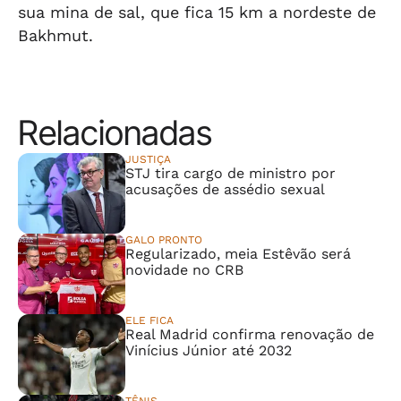
sua mina de sal, que fica 15 km a nordeste de
Bakhmut.
Relacionadas
JUSTIÇA
STJ tira cargo de ministro por
acusações de assédio sexual
GALO PRONTO
Regularizado, meia Estêvão será
novidade no CRB
ELE FICA
Real Madrid confirma renovação de
Vinícius Júnior até 2032