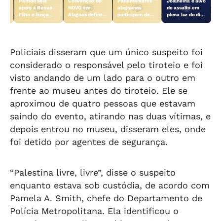
Partido sela
Convenção do
Parlamentares
Joalheiria é alvo
es
apoio a Renan
NOVO em
alagoanos
de assalto em
Filho e lança
Alagoas define
participam da
plena luz do dia
ara
candidatura
candidatos para
convenção
em Teotônio
e
coletiva à
as eleições
nacional do PL
Vilela
ral
Câmara Federal
deste ano
em São Paulo
Policiais disseram que um único suspeito foi
considerado o responsável pelo tiroteio e foi
visto andando de um lado para o outro em
frente ao museu antes do tiroteio. Ele se
aproximou de quatro pessoas que estavam
saindo do evento, atirando nas duas vítimas, e
depois entrou no museu, disseram eles, onde
foi detido por agentes de segurança.
“Palestina livre, livre”, disse o suspeito
enquanto estava sob custódia, de acordo com
Pamela A. Smith, chefe do Departamento de
Polícia Metropolitana. Ela identificou o