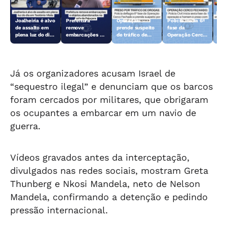
Joalheiria é alvo
Prefeitura
Operação
Polícia inicia 6ª
Açã
de assalto em
remove
prende suspeito
fase da
rem
plena luz do dia
embarcações e
de tráfico de
Operação Cerco
emb
em Teotônio
objetos
drogas em
Fechado
obj
Vilela
abandonados na
Arapiraca
aba
orla da Pajuçara
orl
Já os organizadores acusam Israel de
“sequestro ilegal” e denunciam que os barcos
foram cercados por militares, que obrigaram
os ocupantes a embarcar em um navio de
guerra.
Vídeos gravados antes da interceptação,
divulgados nas redes sociais, mostram Greta
Thunberg e Nkosi Mandela, neto de Nelson
Mandela, confirmando a detenção e pedindo
pressão internacional.