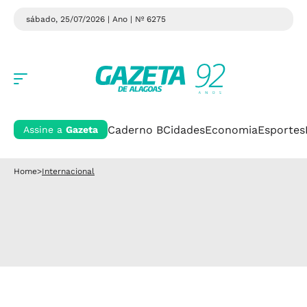
sábado, 25/07/2026 | Ano
| Nº 6275
Caderno B
Cidades
Economia
Esportes
Assine a
Gazeta
Home
>
Internacional
Ação humanitária