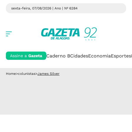
sexta-feira, 07/08/2026 | Ano
| Nº 6284
Caderno B
Cidades
Economia
Esportes
Assine a
Gazeta
Home
>
colunistas
>
James Silver
James Silver