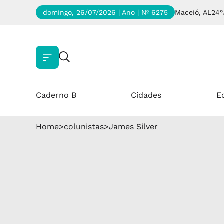
domingo, 26/07/2026 | Ano
| Nº 6275
Maceió, AL
24°
Caderno B
Cidades
E
Home
>
colunistas
>
James Silver