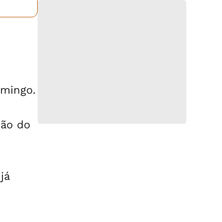
omingo.
ção do
já