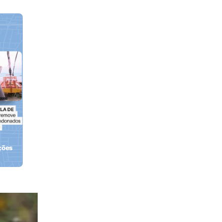
ções
orla