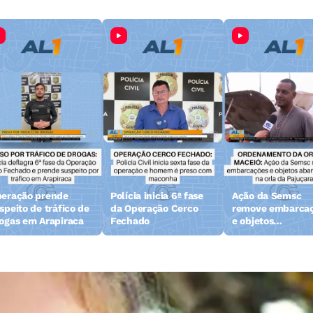
eração prende
Polícia inicia 6ª fase
Ação da Semsc
speito de tráfico de
da Operação Cerco
remove embarca
ogas em Arapiraca
Fechado
e objetos
abandonados na 
da Pajuçara