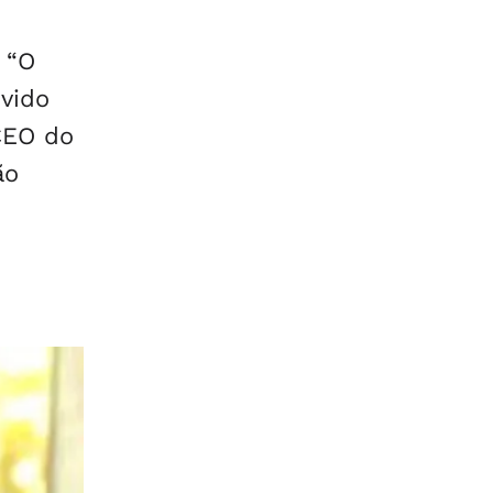
 “O
vido
CEO do
ão