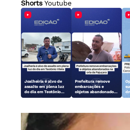
Shorts
Youtube
Joalheiria é alvo de
Prefeitura remove
Op
assalto em plena luz
embarcações e
su
do dia em Teotônio
objetos abandonados
dr
Vilela
na orla da Pajuçara