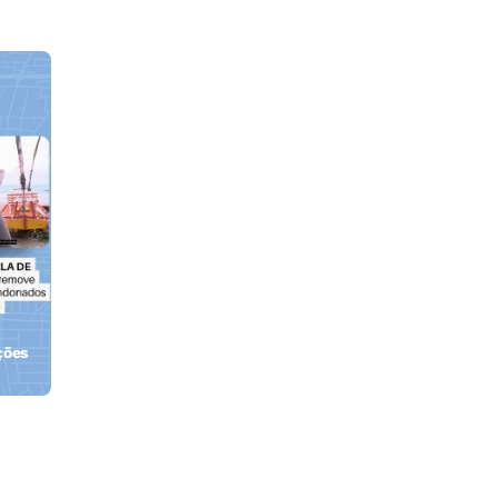
ções
orla