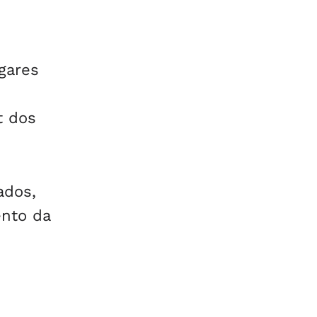
gares
t dos
ados,
ento da