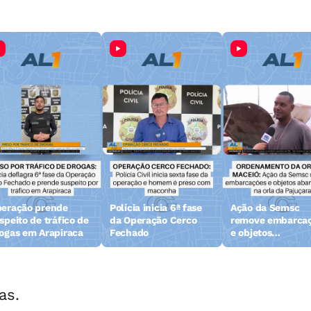
eração prende
Polícia inicia 6ª fase
Ação da Semsc
speito de tráfico de
da Operação Cerco
remove embarca
ogas em Arapiraca
Fechado
e objetos
abandonados na 
da Pajuçara
as.