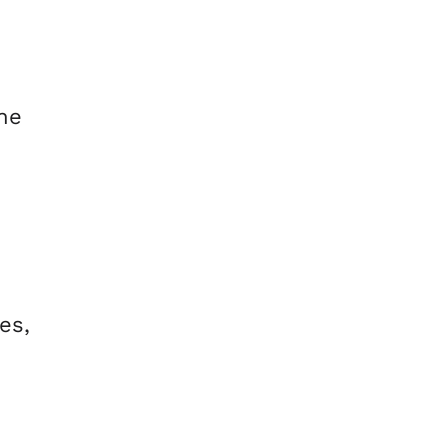
ne
es,