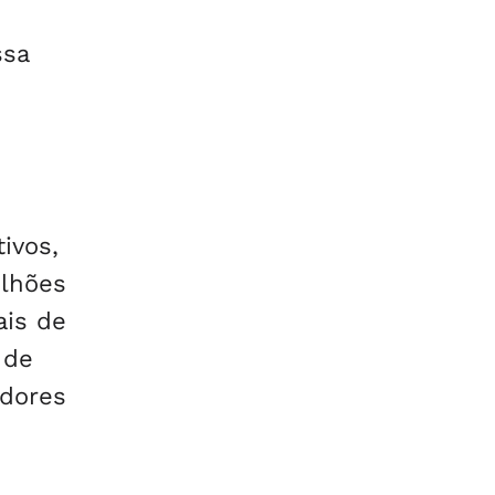
ssa
ivos,
lhões
ais de
 de
idores