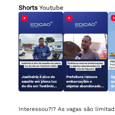
Shorts
Youtube
Joalheiria é alvo de
Prefeitura remove
Op
assalto em plena luz
embarcações e
su
do dia em Teotônio
objetos abandonados
dr
Vilela
na orla da Pajuçara
Interessou?!? As vagas são limitad