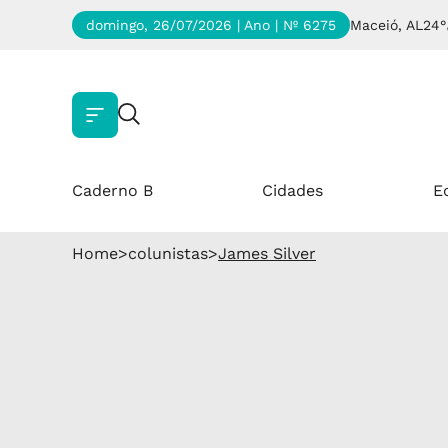
domingo, 26/07/2026 | Ano
| Nº 6275
Maceió, AL
24°
Caderno B
Cidades
E
Home
>
colunistas
>
James Silver