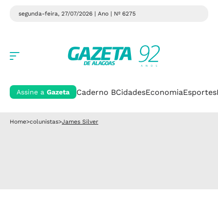
segunda-feira, 27/07/2026 | Ano
| Nº 6275
Caderno B
Cidades
Economia
Esportes
Assine a
Gazeta
Home
>
colunistas
>
James Silver
James Silver