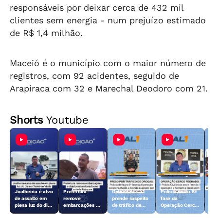
responsáveis por deixar cerca de 432 mil
clientes sem energia - num prejuízo estimado
de R$ 1,4 milhão.
Maceió é o município com o maior número de
registros, com 92 acidentes, seguido de
Arapiraca com 32 e Marechal Deodoro com 21.
Shorts
Youtube
Joalheiria é alvo
Prefeitura
Operação
Polícia inicia 6ª
Açã
de assalto em
remove
prende suspeito
fase da
rem
plena luz do dia
embarcações e
de tráfico de
Operação Cerco
emb
em Teotônio
objetos
drogas em
Fechado
obj