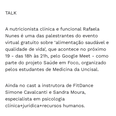
Vilela
abandonados na
Arapiraca
aba
orla da Pajuçara
orl
TALK
A nutricionista clínica e funcional Rafaela
Nunes é uma das palestrantes do evento
virtual gratuito sobre ‘alimentação saudável e
qualidade de vida’, que acontece no próximo
19 - das 18h às 21h, pelo Google Meet - como
parte do projeto Saúde em Foco, organizado
pelos estudantes de Medicina da Uncisal.
Ainda no cast a instrutora de FitDance
Simone Cavalcanti e Sandra Moura,
especialista em psicologia
clínica+jurídica+recursos humanos.