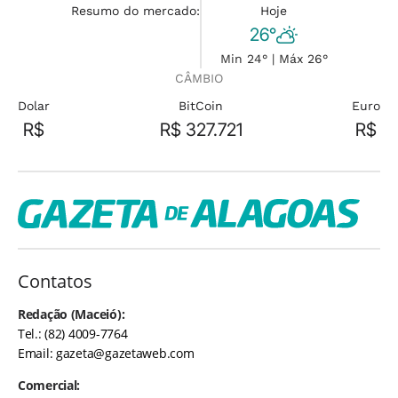
Resumo do mercado:
Hoje
26°
Min 24° | Máx 26°
CÂMBIO
Dolar
BitCoin
Euro
R$
R$ 327.721
R$
Contatos
Redação (Maceió):
Tel.: (82) 4009-7764
Email:
gazeta@gazetaweb.com
Comercial: