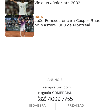
Vinícius Júnior até 2032
TÊNIS
João Fonseca encara Casper Ruud
no Masters 1000 de Montreal
ANUNCIE
É sempre um bom
negócio COMERCIAL
(82) 4009.7755
IBOVESPA
PREVISÃO