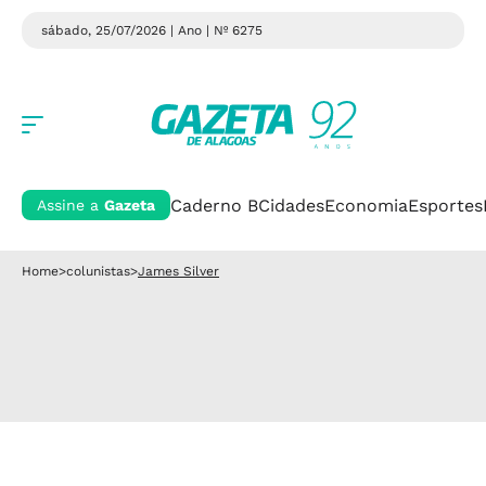
sábado, 25/07/2026 | Ano
| Nº 6275
Caderno B
Cidades
Economia
Esportes
Assine a
Gazeta
Home
>
colunistas
>
James Silver
Coluna Social