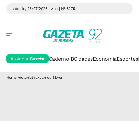
sábado, 25/07/2026 | Ano
| Nº 6275
Caderno B
Cidades
Economia
Esportes
Assine a
Gazeta
Home
>
colunistas
>
James Silver
Coluna Social