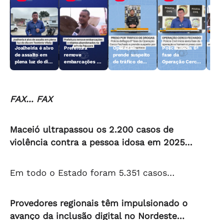
Joalheiria é alvo
Prefeitura
Operação
Polícia inicia 6ª
Açã
de assalto em
remove
prende suspeito
fase da
rem
plena luz do dia
embarcações e
de tráfico de
Operação Cerco
emb
em Teotônio
objetos
drogas em
Fechado
obj
Vilela
abandonados na
Arapiraca
aba
orla da Pajuçara
orl
FAX... FAX
Maceió ultrapassou os 2.200 casos de
violência contra a pessoa idosa em 2025…
Em todo o Estado foram 5.351 casos…
Provedores regionais têm impulsionado o
avanço da inclusão digital no Nordeste…