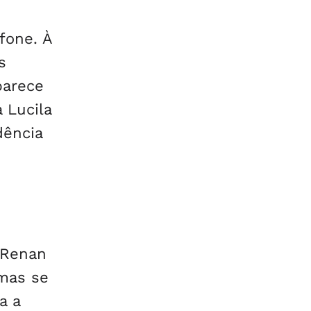
fone. À
s
parece
 Lucila
dência
 Renan
mas se
a a