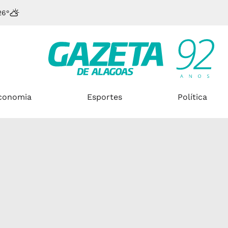
26°
conomia
Esportes
Política