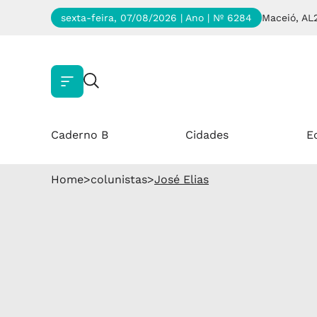
sexta-feira, 07/08/2026 | Ano
| Nº 6284
Maceió, AL
Caderno B
Cidades
E
Home
>
colunistas
>
José Elias