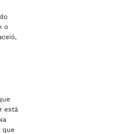
 do
m o
ceió,
que
r está
Na
, que