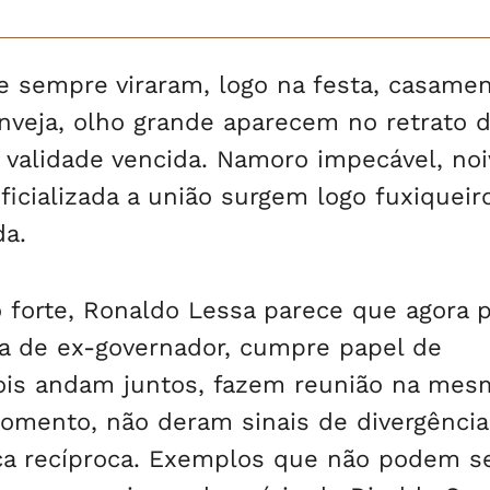
te sempre viraram, logo na festa, casame
nveja, olho grande aparecem no retrato 
e validade vencida. Namoro impecável, no
icializada a união surgem logo fuxiqueir
da.
 forte, Ronaldo Lessa parece que agora 
ia de ex-governador, cumpre papel de
dois andam juntos, fazem reunião na mes
momento, não deram sinais de divergência
nça recíproca. Exemplos que não podem s