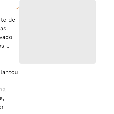
nto de
das
ivado
os e
plantou
ma
s,
er