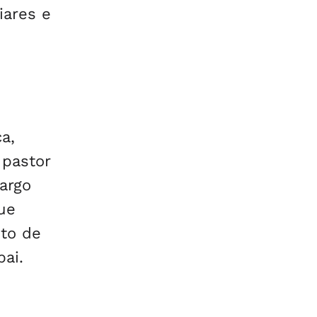
iares e
a,
 pastor
argo
ue
to de
ai.