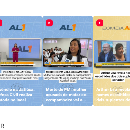
cêndio na Jatiúca:
Morte de PM: mulher
Arthur Lira revel
fesa Civil realiza
acusada de matar ex-
nomes escolhidos
storia no local
compamheiro vai a
dois suplentes d
julgamento
senador
OR