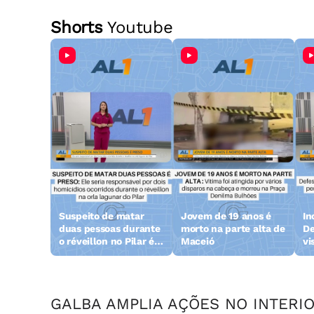
Shorts
Youtube
Suspeito de matar
Jovem de 19 anos é
In
duas pessoas durante
morto na parte alta de
De
o réveillon no Pilar é
Maceió
vi
preso
GALBA AMPLIA AÇÕES NO INTERI