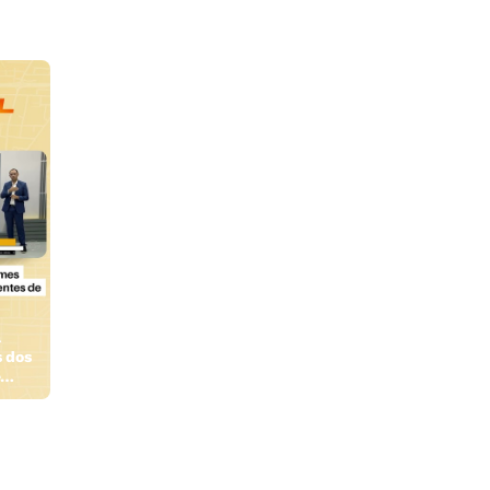
a
 dos
e