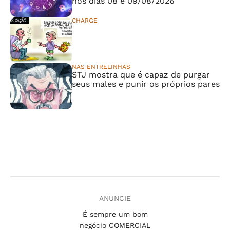
nos dias 08 e 09/08/2026
CHARGE
⠀⠀⠀⠀⠀⠀⠀⠀⠀
NAS ENTRELINHAS
STJ mostra que é capaz de purgar
seus males e punir os próprios pares
ANUNCIE
É sempre um bom
negócio COMERCIAL