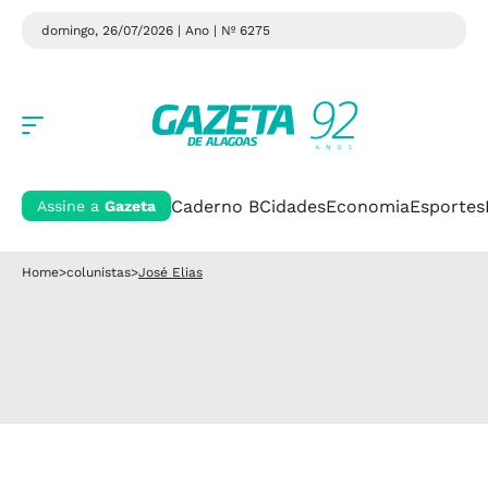
domingo, 26/07/2026 | Ano
| Nº 6275
Caderno B
Cidades
Economia
Esportes
Assine a
Gazeta
Home
>
colunistas
>
José Elias
José Elias