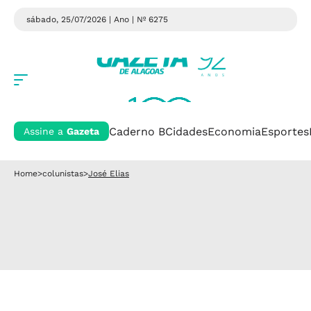
sábado, 25/07/2026 | Ano
| Nº 6275
Caderno B
Cidades
Economia
Esportes
Assine a
Gazeta
Home
>
colunistas
>
José Elias
José Elias