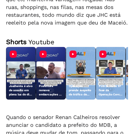
ruas, shoppings, nas filas, nas mesas dos
restaurantes, todo mundo diz que JHC está
reeleito pela nova imagem que deu de Maceió.
Shorts
Youtube
Joalheiria é alvo
Prefeitura
Operação
Polícia inicia 6ª
Açã
de assalto em
remove
prende suspeito
fase da
rem
plena luz do dia
embarcações e
de tráfico de
Operação Cerco
emb
em Teotônio
objetos
drogas em
Fechado
obj
Vilela
abandonados na
Arapiraca
aba
orla da Pajuçara
orl
Quando o senador Renan Calheiros resolver
anunciar o candidato a prefeito do MDB, a
música deve mudar de tom, passando para o