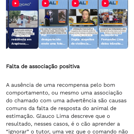
Dupla invade
Pet
Operação Face
Acidente na
 10
residência em
desaparecido:
Dupla: suspeitos
Fernandes Lima
Arapiraca;
envie uma foto
de violência
deixa trânsito
morador reage e
do animal para a
sexual contra
lento
consegue
TV Gazeta
crianças e
imobilizar um
adolescentes
dos suspeitos
são presos
Falta de associação positiva
A ausência de uma recompensa pelo bom
comportamento, ou mesmo uma associação
do chamado com uma advertência são causas
comuns da falta de resposta do animal de
estimação. Glauco Lima descreve que o
resultado, nesses casos, é o cão aprender a
“ignorar” o tutor, uma vez que o comando não