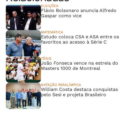
ELEIÇÕES
Flávio Bolsonaro anuncia Alfredo
Gaspar como vice
MATEMÁTICA
Estudo coloca CSA e ASA entre os
favoritos ao acesso à Série C
TÊNIS
João Fonseca vence na estreia do
Masters 1000 de Montreal
NATAÇÃO PARALÍMPICA
William Costa destaca conquistas
pelo Sesi e projeta Brasileiro