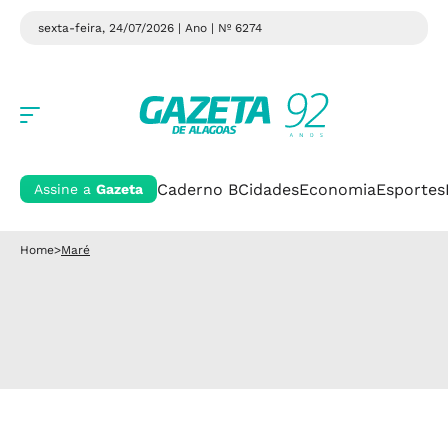
sexta-feira, 24/07/2026 | Ano
| Nº 6274
Caderno B
Cidades
Economia
Esportes
Assine a
Gazeta
Home
>
Maré
ESPAÇO PET