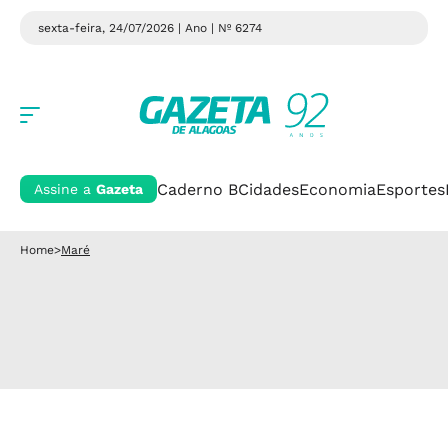
sexta-feira, 24/07/2026 | Ano
| Nº 6274
Caderno B
Cidades
Economia
Esportes
Assine a
Gazeta
Home
>
Maré
SAÚDE