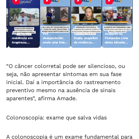
Dupla invade
Pet
Operação Face
Acidente na
 10
residência em
desaparecido:
Dupla: suspeitos
Fernandes Lima
Arapiraca;
envie uma foto
de violência
deixa trânsito
morador reage e
do animal para a
sexual contra
lento
consegue
TV Gazeta
crianças e
imobilizar um
adolescentes
dos suspeitos
são presos
“O câncer colorretal pode ser silencioso, ou
seja, não apresentar sintomas em sua fase
inicial. Daí a importância do rastreamento
preventivo mesmo na ausência de sinais
aparentes”, afirma Amade.
Colonoscopia: exame que salva vidas
A colonoscopia é um exame fundamental para