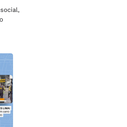
social,
 o