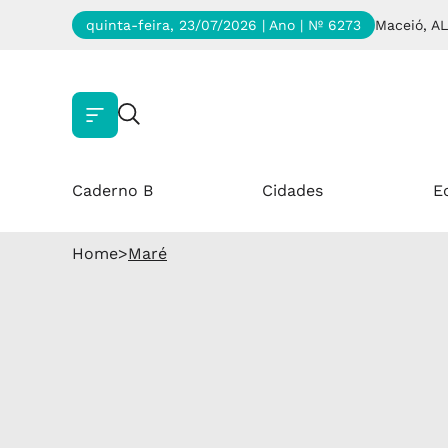
quinta-feira, 23/07/2026 | Ano
| Nº 6273
Maceió, AL
Caderno B
Cidades
E
Home
>
Maré