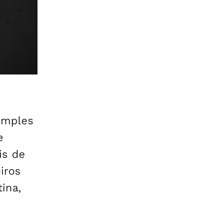
imples
e
is de
iros
tina,