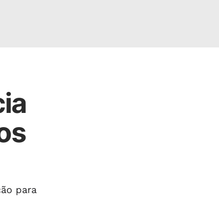
cia
os
ção para