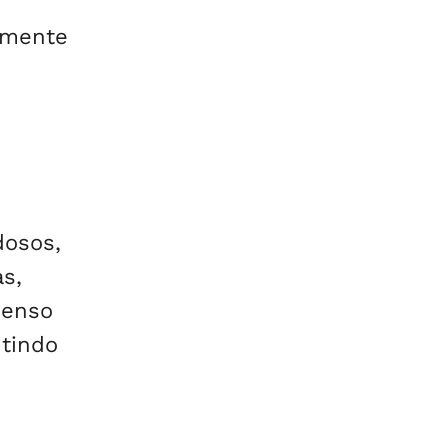
lmente
dosos,
as,
senso
ntindo