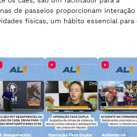
e os cães, são um facilitador para a
inas de passeios proporcionam interação 
vidades físicas, um hábito essencial para
t desaparecido:
Operação Face Dupla:
Acidente na