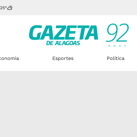
25°
conomia
Esportes
Política