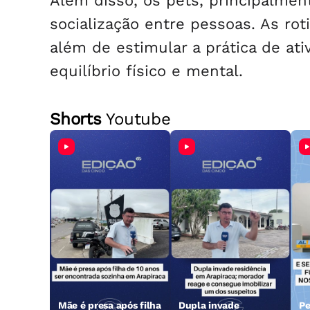
Além disso, os pets, principalment
socialização entre pessoas. As rot
além de estimular a prática de ati
equilíbrio físico e mental.
Shorts
Youtube
Mãe é presa após filha
Dupla invade
Pe