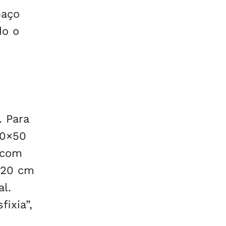
paço
do o
 Para
80×50
 com
 20 cm
l.
ixia”,