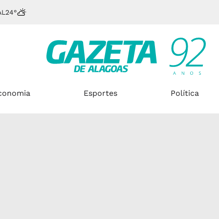
AL
24°
conomia
Esportes
Política