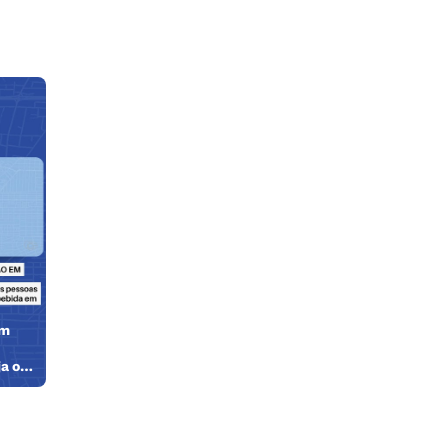
em
ja o