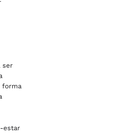
r
 ser
a
a forma
a
-estar