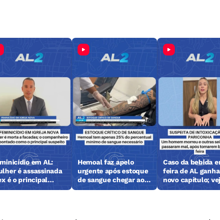
minicídio em AL:
Hemoal faz apelo
Caso da bebida 
lher é assassinada
urgente após estoque
feira de AL ganha
ex é o principal
de sangue chegar ao
novo capítulo; ve
speito
nível crítico
que foi feito