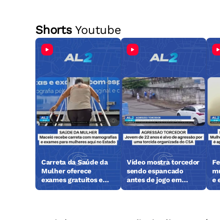
Shorts
Youtube
Carreta da Saúde da
Vídeo mostra torcedor
Fe
Mulher oferece
sendo espancado
mu
exames gratuitos em
antes de jogo em
e 
Maceió
Maceió
su