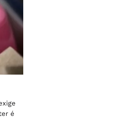
exige
ter é