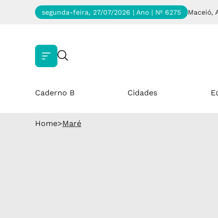
segunda-feira, 27/07/2026 | Ano
| Nº 6275
Maceió, 
Caderno B
Cidades
E
Home
>
Maré