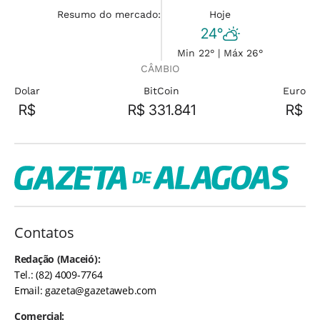
Resumo do mercado:
Hoje
24°
Min 22° | Máx 26°
CÂMBIO
Dolar
BitCoin
Euro
R$
R$ 331.841
R$
Contatos
Redação (Maceió):
Tel.: (82) 4009-7764
Email:
gazeta@gazetaweb.com
Comercial: