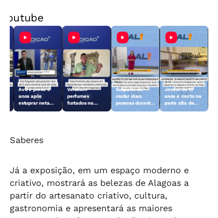
Youtube
Avô é preso 5
Vendiam
Suspeito de
Jovem de 19
anos após
perfumes
matar duas
anos é morto na
do
estuprar neta
furtados no
pessoas durante
parte alta de
ão
durante ceia de
Centro de
o réveillon no
Maceió
Natal
Arapiraca e
Pilar é preso
acabaram
presos
Saberes
Já a exposição, em um espaço moderno e
criativo, mostrará as belezas de Alagoas a
partir do artesanato criativo, cultura,
gastronomia e apresentará as maiores