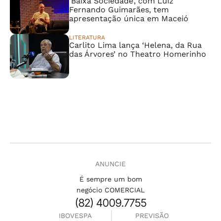
‘Baixa Sociedade’, com Luiz
Fernando Guimarães, tem
apresentação única em Maceió
LITERATURA
Carlito Lima lança ‘Helena, da Rua
das Árvores’ no Theatro Homerinho
ANUNCIE
É sempre um bom
negócio COMERCIAL
(82) 4009.7755
IBOVESPA
PREVISÃO