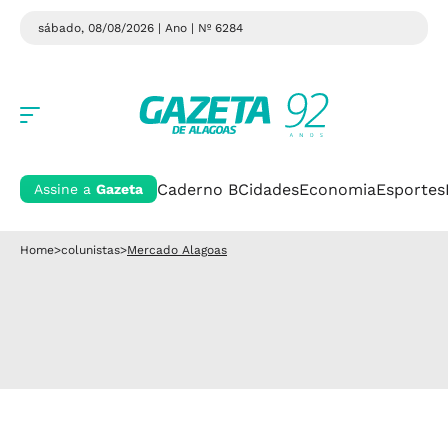
sábado, 08/08/2026 | Ano
| Nº 6284
Caderno B
Cidades
Economia
Esportes
Assine a
Gazeta
Home
>
colunistas
>
Mercado Alagoas
MERCADO ALAGOAS