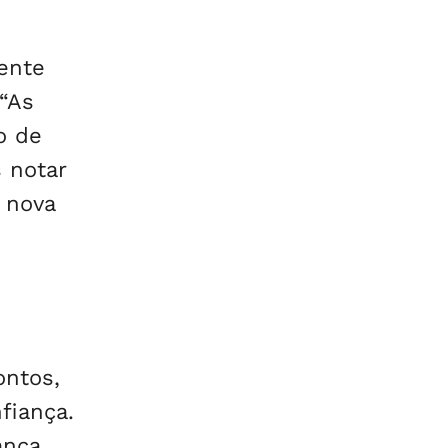
dente
 “As
o de
 notar
 nova
ontos,
fiança.
ança