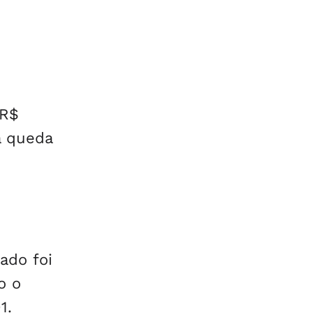
 R$
a queda
ado foi
o o
1.