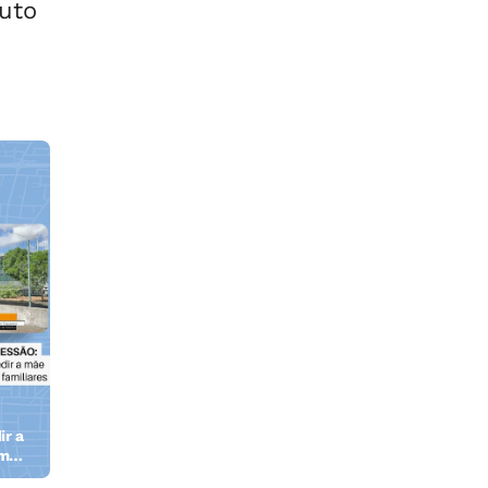
duto
ir a
em