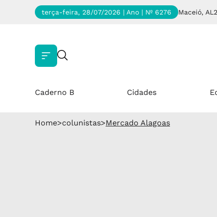
terça-feira, 28/07/2026 | Ano
| Nº 6276
Maceió, AL
Caderno B
Cidades
E
Home
>
colunistas
>
Mercado Alagoas