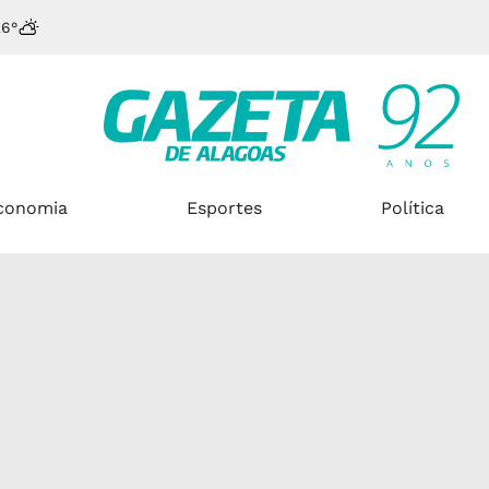
26°
conomia
Esportes
Política