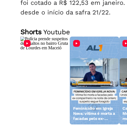
foi cotado a R$ 122,53 em janeiro
desde o início da safra 21/22.
Shorts
Youtube
Polícia prende
Feminicídio em Igreja
Ca
suspeitos de assaltos
Nova: vítima é morta a
Mu
no bairro Gruta de
facadas pelo ex-
mo
Lourdes em Maceió
companheiro
po