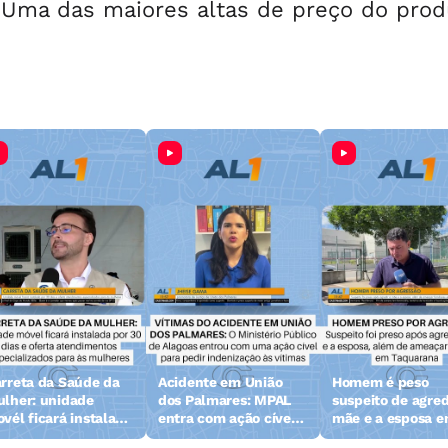
. Uma das maiores altas de preço do pro
rreta da Saúde da
Acidente em União
Homem é peso
lher: unidade
dos Palmares: MPAL
suspeito de agred
vél ficará instalada
entra com ação cível
mãe e a esposa 
r 30 dias em Maceió
para pedir
Taquarana