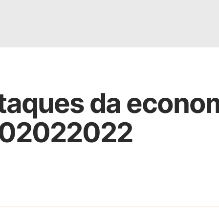
staques da econo
A02022022