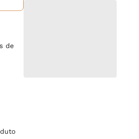
s de
o
oduto