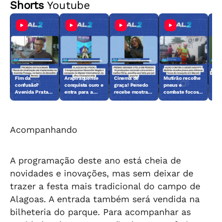
Shorts
Youtube
Fim da
Arapiraquense
Cinema de
Mutirão recolhe
Juí
confusão?
conquista ouro e
graça! Penedo
pneus e
Flo
Avenida Pratagy
entra para a
recebe mostra
combate focos
pro
ganha placas de
elite do jiu-jítsu
do Prêmio
da dengue em
des
proibido
Grande Otelo
Maceió
do 
estacionar
Ala
Acompanhando
A programação deste ano está cheia de
novidades e inovações, mas sem deixar de
trazer a festa mais tradicional do campo de
Alagoas. A entrada também será vendida na
bilheteria do parque. Para acompanhar as