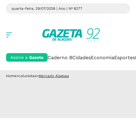
quarta-feira, 29/07/2026 | Ano
| Nº 6277
Caderno B
Cidades
Economia
Esportes
Assine a
Gazeta
Home
>
colunistas
>
Mercado Alagoas
Mercado Alagoas