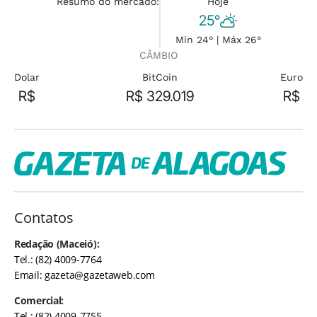
Resumo do mercado:
Hoje
25°
Min 24° | Máx 26°
CÂMBIO
Dolar
BitCoin
Euro
R$
R$ 329.019
R$
Contatos
Redação (Maceió):
Tel.: (82) 4009-7764
Email:
gazeta@gazetaweb.com
Comercial:
Tel.: (82) 4009-7755