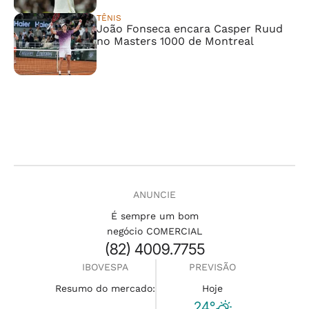
TÊNIS
João Fonseca encara Casper Ruud
no Masters 1000 de Montreal
ANUNCIE
É sempre um bom
negócio COMERCIAL
(82) 4009.7755
IBOVESPA
PREVISÃO
Resumo do mercado:
Hoje
24°