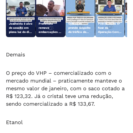
Joalheiria é alvo
Prefeitura
Operação
Polícia inicia 6ª
Açã
de assalto em
remove
prende suspeito
fase da
rem
plena luz do dia
embarcações e
de tráfico de
Operação Cerco
emb
em Teotônio
objetos
drogas em
Fechado
obj
Vilela
abandonados na
Arapiraca
aba
orla da Pajuçara
orl
Demais
O preço do VHP – comercializado com o
mercado mundial – praticamente manteve o
mesmo valor de janeiro, com o saco cotado a
R$ 123,32. Já o cristal teve uma redução,
sendo comercializado a R$ 133,67.
Etanol