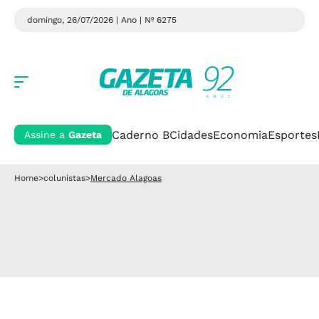
domingo, 26/07/2026 | Ano
| Nº 6275
Caderno B
Cidades
Economia
Esportes
Assine a
Gazeta
Home
>
colunistas
>
Mercado Alagoas
Mercado Alagoas