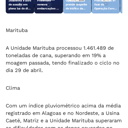
Joalheiria é alvo
Prefeitura
Operação
Polícia inicia 6ª
Açã
de assalto em
remove
prende suspeito
fase da
rem
plena luz do dia
embarcações e
de tráfico de
Operação Cerco
emb
em Teotônio
objetos
drogas em
Fechado
obj
Vilela
abandonados na
Arapiraca
aba
orla da Pajuçara
orl
Marituba
A Unidade Marituba processou 1.461.489 de
toneladas de cana, superando em 19% a
moagem passada, tendo finalizado o ciclo no
dia 29 de abril.
Clima
Com um índice pluviométrico acima da média
registrado em Alagoas e no Nordeste, a Usina
Caeté, Matriz e a Unidade Marituba superaram
as dificuldades com os danos causados no