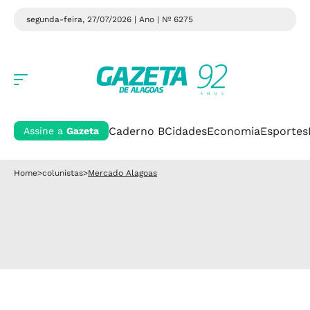
segunda-feira, 27/07/2026 | Ano
| Nº 6275
Caderno B
Cidades
Economia
Esportes
Assine a
Gazeta
Home
>
colunistas
>
Mercado Alagoas
Mercado Alagoas