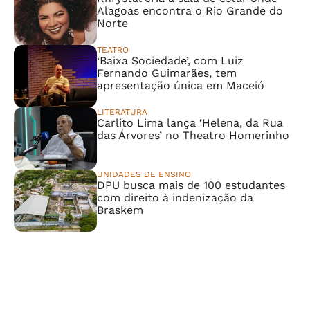
Alagoas encontra o Rio Grande do
Norte
TEATRO
‘Baixa Sociedade’, com Luiz
Fernando Guimarães, tem
apresentação única em Maceió
LITERATURA
Carlito Lima lança ‘Helena, da Rua
das Árvores’ no Theatro Homerinho
UNIDADES DE ENSINO
DPU busca mais de 100 estudantes
com direito à indenização da
Braskem