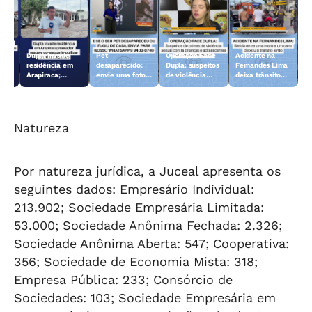
Dupla invade
Pet
Operação Face
Acidente na
 10
residência em
desaparecido:
Dupla: suspeitos
Fernandes Lima
Arapiraca;
envie uma foto
de violência
deixa trânsito
morador reage e
do animal para a
sexual contra
lento
consegue
TV Gazeta
crianças e
imobilizar um
adolescentes
dos suspeitos
são presos
Natureza
Por natureza jurídica, a Juceal apresenta os
seguintes dados: Empresário Individual:
213.902; Sociedade Empresária Limitada:
53.000; Sociedade Anônima Fechada: 2.326;
Sociedade Anônima Aberta: 547; Cooperativa:
356; Sociedade de Economia Mista: 318;
Empresa Pública: 233; Consórcio de
Sociedades: 103; Sociedade Empresária em