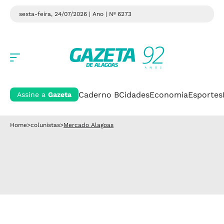
sexta-feira, 24/07/2026 | Ano
| Nº 6273
Caderno B
Cidades
Economia
Esportes
Assine a
Gazeta
Home
>
colunistas
>
Mercado Alagoas
Mercado Alagoas