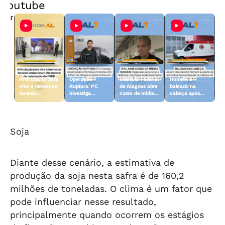
Youtube
Articulação para
Operação
Instituto Federal
Homem é
vice e nomes ao
Ruptura: PC
de Alagoas abre
baleado na
s
Senado
investiga
curso de mídias
cabeça após
emperraram rito
organização
sociais
discussão em
me
normal de
criminosa em
Arapiraca
convenção do
Coruripe
l
PSDB
Soja
Diante desse cenário, a estimativa de
produção da soja nesta safra é de 160,2
milhões de toneladas. O clima é um fator que
pode influenciar nesse resultado,
principalmente quando ocorrem os estágios