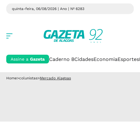
quinta-feira, 06/08/2026 | Ano
| Nº 6283
Caderno B
Cidades
Economia
Esportes
Assine a
Gazeta
Home
>
colunistas
>
Mercado Alagoas
Mercado Alagoas