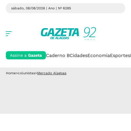
sábado, 08/08/2026 | Ano
| Nº 6285
Caderno B
Cidades
Economia
Esportes
Assine a
Gazeta
Home
>
colunistas
>
Mercado Alagoas
.