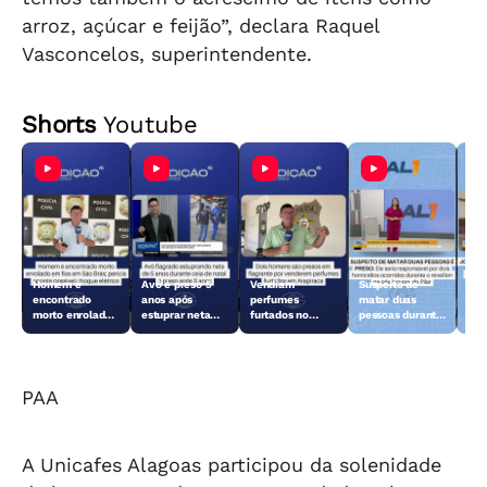
arroz, açúcar e feijão”, declara Raquel
Vasconcelos, superintendente.
Shorts
Youtube
Homem é
Avô é preso 5
Vendiam
Suspeito de
Jov
encontrado
anos após
perfumes
matar duas
ano
morto enrolado
estuprar neta
furtados no
pessoas durante
par
em fios em São
durante ceia de
Centro de
o réveillon no
Mac
Brás
Natal
Arapiraca e
Pilar é preso
acabaram
presos
PAA
A Unicafes Alagoas participou da solenidade