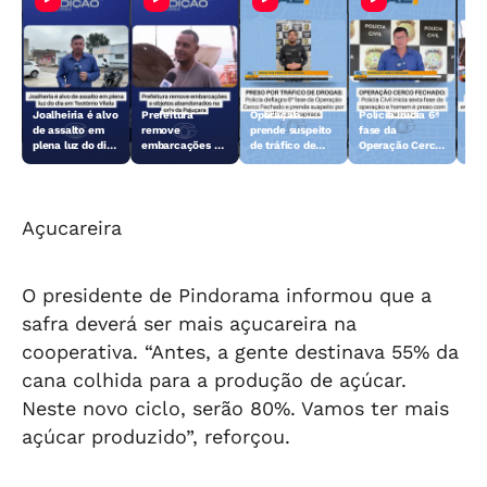
Joalheiria é alvo
Prefeitura
Operação
Polícia inicia 6ª
Açã
de assalto em
remove
prende suspeito
fase da
rem
plena luz do dia
embarcações e
de tráfico de
Operação Cerco
emb
em Teotônio
objetos
drogas em
Fechado
obj
Vilela
abandonados na
Arapiraca
aba
orla da Pajuçara
orl
Açucareira
O presidente de Pindorama informou que a
safra deverá ser mais açucareira na
cooperativa. “Antes, a gente destinava 55% da
cana colhida para a produção de açúcar.
Neste novo ciclo, serão 80%. Vamos ter mais
açúcar produzido”, reforçou.