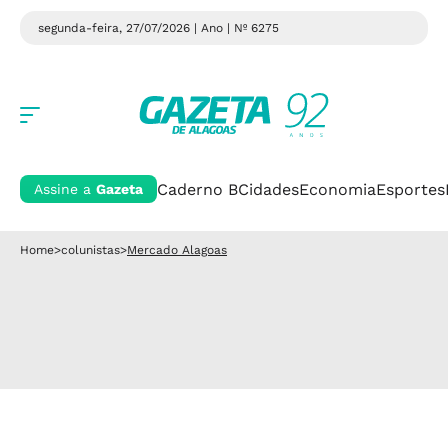
segunda-feira, 27/07/2026 | Ano
| Nº 6275
Caderno B
Cidades
Economia
Esportes
Assine a
Gazeta
Home
>
colunistas
>
Mercado Alagoas
.