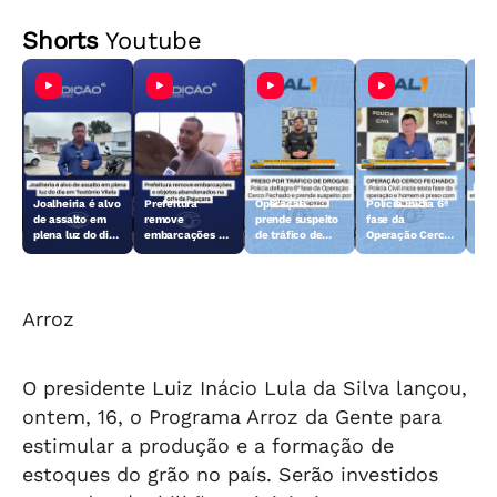
Shorts
Youtube
Joalheiria é alvo
Prefeitura
Operação
Polícia inicia 6ª
Açã
de assalto em
remove
prende suspeito
fase da
rem
plena luz do dia
embarcações e
de tráfico de
Operação Cerco
emb
em Teotônio
objetos
drogas em
Fechado
obj
Vilela
abandonados na
Arapiraca
aba
orla da Pajuçara
orl
Arroz
O presidente Luiz Inácio Lula da Silva lançou,
ontem, 16, o Programa Arroz da Gente para
estimular a produção e a formação de
estoques do grão no país. Serão investidos