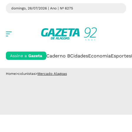
domingo, 26/07/2026 | Ano
| Nº 6275
Caderno B
Cidades
Economia
Esportes
Assine a
Gazeta
Home
>
colunistas
>
Mercado Alagoas
.