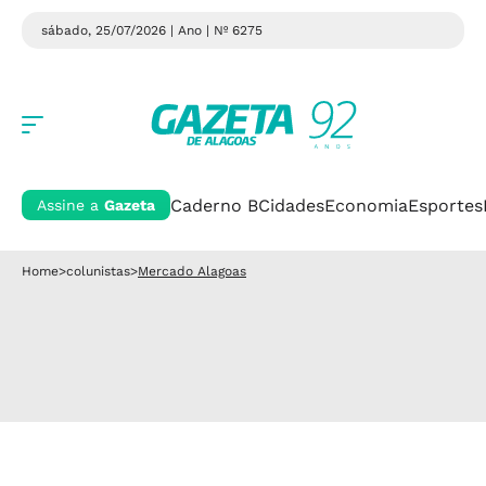
sábado, 25/07/2026 | Ano
| Nº 6275
Caderno B
Cidades
Economia
Esportes
Assine a
Gazeta
Home
>
colunistas
>
Mercado Alagoas
Serviço Público