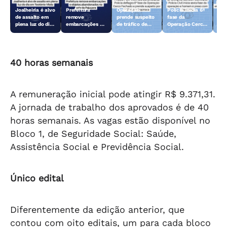
Joalheiria é alvo
Prefeitura
Operação
Polícia inicia 6ª
Açã
de assalto em
remove
prende suspeito
fase da
rem
plena luz do dia
embarcações e
de tráfico de
Operação Cerco
emb
em Teotônio
objetos
drogas em
Fechado
obj
Vilela
abandonados na
Arapiraca
aba
orla da Pajuçara
orl
40 horas semanais
A remuneração inicial pode atingir R$ 9.371,31.
A jornada de trabalho dos aprovados é de 40
horas semanais. As vagas estão disponível no
Bloco 1, de Seguridade Social: Saúde,
Assistência Social e Previdência Social.
Único edital
Diferentemente da edição anterior, que
contou com oito editais, um para cada bloco