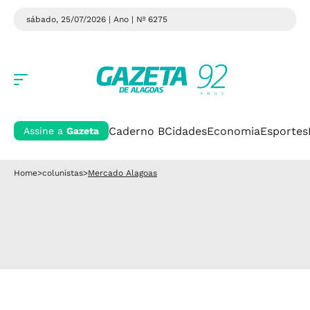
sábado, 25/07/2026 | Ano
| Nº 6275
Caderno B
Cidades
Economia
Esportes
Assine a
Gazeta
Home
>
colunistas
>
Mercado Alagoas
MODERNIZAÇÃO