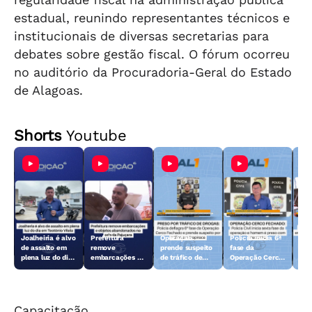
estadual, reunindo representantes técnicos e
institucionais de diversas secretarias para
debates sobre gestão fiscal. O fórum ocorreu
no auditório da Procuradoria-Geral do Estado
de Alagoas.
Shorts
Youtube
Joalheiria é alvo
Prefeitura
Operação
Polícia inicia 6ª
Açã
de assalto em
remove
prende suspeito
fase da
rem
plena luz do dia
embarcações e
de tráfico de
Operação Cerco
emb
em Teotônio
objetos
drogas em
Fechado
obj
Vilela
abandonados na
Arapiraca
aba
orla da Pajuçara
orl
Capacitação