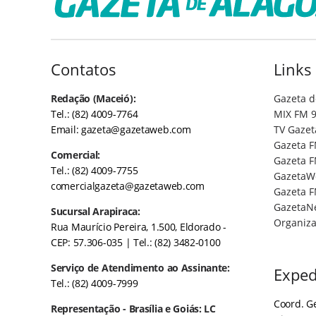
Contatos
Links
Redação (Maceió):
Gazeta d
Tel.: (82) 4009-7764
MIX FM 9
Email:
gazeta@gazetaweb.com
TV Gazet
Gazeta F
Comercial:
Gazeta F
Tel.: (82) 4009-7755
GazetaW
comercialgazeta@gazetaweb.com
Gazeta F
GazetaN
Sucursal Arapiraca:
Organiza
Rua Maurício Pereira, 1.500, Eldorado -
CEP: 57.306-035
| Tel.: (82) 3482-0100
Serviço de Atendimento ao Assinante:
Exped
Tel.: (82) 4009-7999
Coord. Ge
Representação - Brasília e Goiás: LC