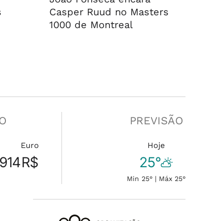
s
Casper Ruud no Masters
1000 de Montreal
O
PREVISÃO
n
Euro
Hoje
.914
R$
25°
Min 25° | Máx 25°