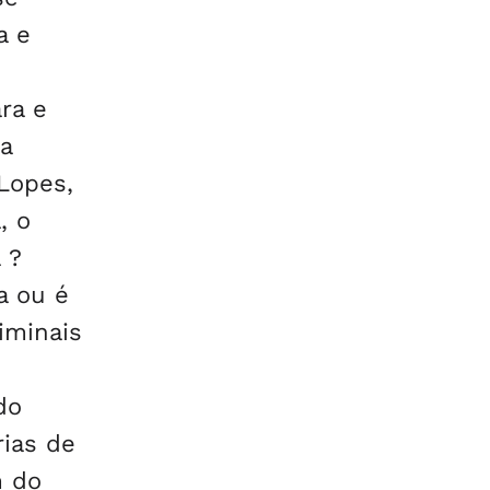
a e
ra e
a
 Lopes,
, o
 ?
a ou é
riminais
do
rias de
m do