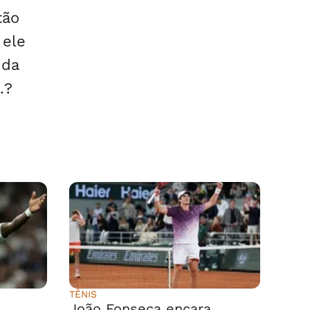
tão
 ele
 da
.?
TÊNIS
João Fonseca encara