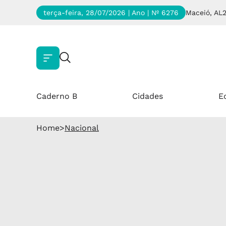
terça-feira, 28/07/2026 | Ano
| Nº 6276
Maceió, AL
Caderno B
Cidades
E
Home
>
Nacional