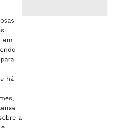
nosas
as
o em
vendo
 para
ue há
.
omes,
tense
sobre a
se