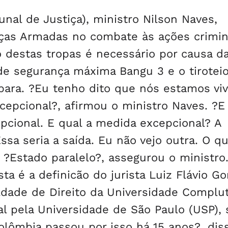
unal de Justiça), ministro Nilson Naves,
rças Armadas no combate às ações crimi
 destas tropas é necessário por causa d
 de segurança máxima Bangu 3 e o tirotei
abara. ?Eu tenho dito que nós estamos vi
cepcional?, afirmou o ministro Naves. ?E
pcional. E qual a medida excepcional? A
sa seria a saída. Eu não vejo outra. O q
 ?Estado paralelo?, assegurou o ministro
sta é a definicão do jurista Luiz Flávio G
uldade de Direito da Universidade Complu
l pela Universidade de São Paulo (USP), 
lômbia passou por isso há 15 anos?, dis