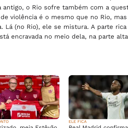
 antigo, o Rio sofre também com a ques
l de violência é o mesmo que no Rio, mas
a. Lá (no Rio), ele se mistura. A parte rica
está encravada no meio dela, na parte alta
ONTO
ELE FICA
rizado, meia Estêvão
Real Madrid confirma