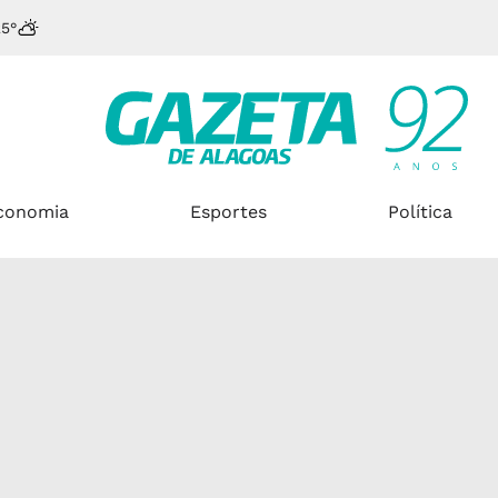
25°
conomia
Esportes
Política