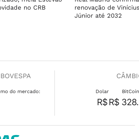
ovidade no CRB
renovação de Viníciu
Júnior até 2032
IBOVESPA
CÂMBI
umo do mercado:
Dolar
BitCoi
R$
R$ 328