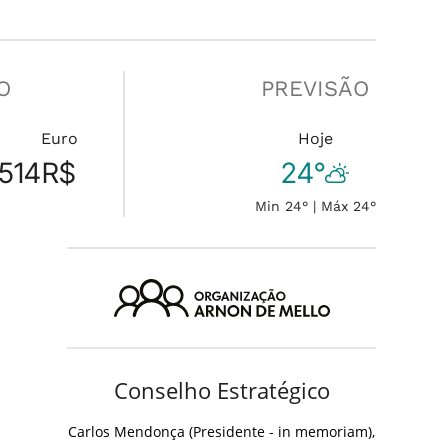
O
PREVISÃO
Euro
Hoje
514
R$
24°
Min 24° | Máx 24°
Conselho Estratégico
Carlos Mendonça (Presidente - in memoriam),