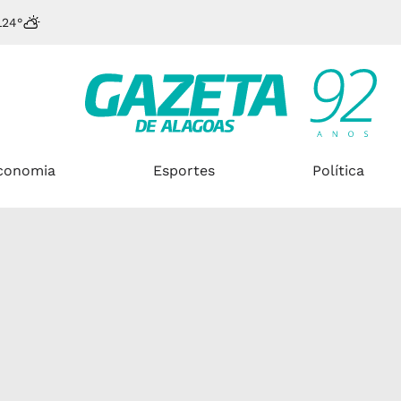
L
24°
conomia
Esportes
Política