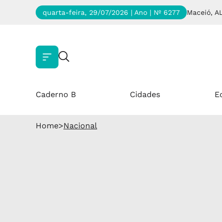
quarta-feira, 29/07/2026 | Ano
| Nº 6277
Maceió, A
Caderno B
Cidades
E
Home
>
Nacional