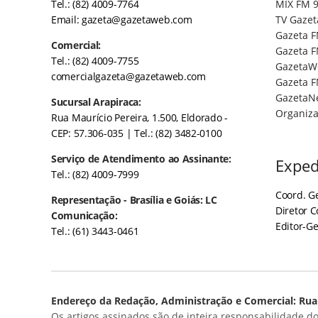
Tel.: (82) 4009-7764
MIX FM 9
Email:
gazeta@gazetaweb.com
TV Gazet
Gazeta F
Comercial:
Gazeta F
Tel.: (82) 4009-7755
GazetaW
comercialgazeta@gazetaweb.com
Gazeta F
GazetaN
Sucursal Arapiraca:
Organiza
Rua Maurício Pereira, 1.500, Eldorado -
CEP: 57.306-035
| Tel.: (82) 3482-0100
Serviço de Atendimento ao Assinante:
Exped
Tel.: (82) 4009-7999
Coord. Ge
Representação - Brasília e Goiás: LC
Diretor 
Comunicação:
Editor-Ge
Tel.: (61) 3443-0461
Endereço da Redação, Administração e Comercial: Rua 
Os artigos assinados são de inteira responsabilidade do