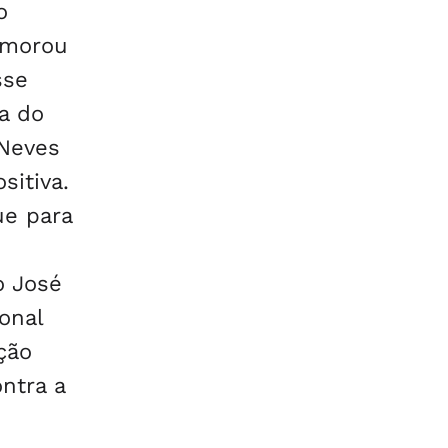
o
emorou
sse
a do
 Neves
sitiva.
ue para
o José
onal
ção
ntra a