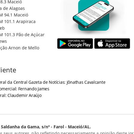
8.3 Maceió
a de Alagoas
M 94.1 Maceió
M 101.1 Arapiraca
eb
M 101.3 Pão de Açúcar
ews
ção Arnon de Mello
iente
ral da Central Gazeta de Notícias: Jônathas Cavalcante
Comercial: Fernando James
ral: Claudemir Araújo
Saldanha da Gama, s/nº - Farol - Maceió/AL.
s seus autores, não refletindo necessariamente a opinião deste jor