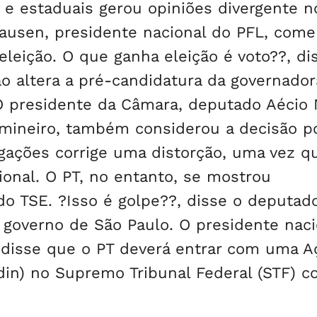
l e estaduais gerou opiniões divergente n
ausen, presidente nacional do PFL, com
eleição. O que ganha eleição é voto??, di
ão altera a pré-candidatura da governador
O presidente da Câmara, deputado Aécio
mineiro, também considerou a decisão po
igações corrige uma distorção, uma vez q
ional. O PT, no entanto, se mostrou
o TSE. ?Isso é golpe??, disse o deputad
 governo de São Paulo. O presidente naci
, disse que o PT deverá entrar com uma A
din) no Supremo Tribunal Federal (STF) co