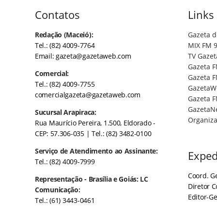
Contatos
Links
Redação (Maceió):
Gazeta d
Tel.: (82) 4009-7764
MIX FM 9
Email:
gazeta@gazetaweb.com
TV Gazet
Gazeta F
Comercial:
Gazeta F
Tel.: (82) 4009-7755
GazetaW
comercialgazeta@gazetaweb.com
Gazeta F
GazetaN
Sucursal Arapiraca:
Organiza
Rua Maurício Pereira, 1.500, Eldorado -
CEP: 57.306-035
| Tel.: (82) 3482-0100
Serviço de Atendimento ao Assinante:
Exped
Tel.: (82) 4009-7999
Coord. Ge
Representação - Brasília e Goiás: LC
Diretor 
Comunicação:
Editor-Ge
Tel.: (61) 3443-0461