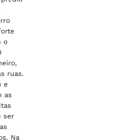
s
rro
forte
m o
O
eiro,
s ruas.
u e
m as
itas
 ser
as
os. Na