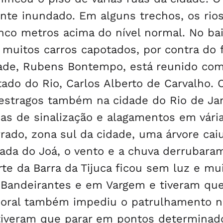
ente inundado. Em alguns trechos, os rio
inco metros acima do nível normal. No bai
 muitos carros capotados, por contra do 
dade, Rubens Bontempo, está reunido co
ado do Rio, Carlos Alberto de Carvalho. 
stragos também na cidade do Rio de Jan
s de sinalização e alagamentos em vária
ado, zona sul da cidade, uma árvore cai
rada do Joá, o vento e a chuva derrubara
rte da Barra da Tijuca ficou sem luz e mu
Bandeirantes e em Vargem e tiveram que
poral também impediu o patrulhamento n
ar tiveram que parar em pontos determinad