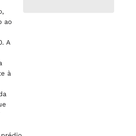
o,
o ao
. A
a
te à
da
ue
i
 prédio