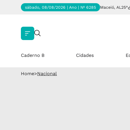
sábado, 08/08/2026 | Ano
| Nº 6285
Maceió, AL
25°
Caderno B
Cidades
E
Home
>
Nacional