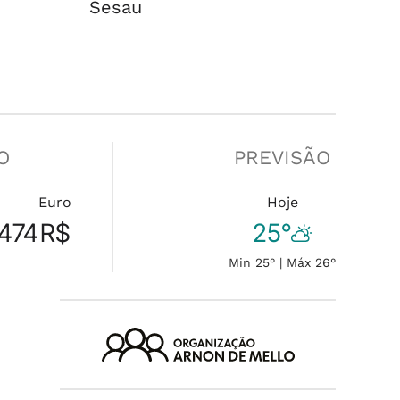
Sesau
O
PREVISÃO
Euro
Hoje
474
R$
25°
Min 25° | Máx 26°