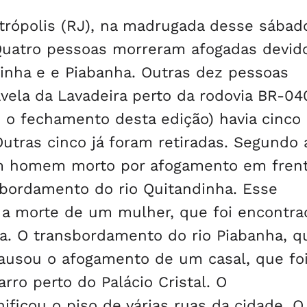
trópolis (RJ), na madrugada desse sábad
Quatro pessoas morreram afogadas devid
inha e e Piabanha. Outras dez pessoas
la da Lavadeira perto da rodovia BR-040
é o fechamento desta edição) havia cinco
Outras cinco já foram retiradas. Segundo 
 um homem morto por afogamento em fren
sbordamento do rio Quitandinha. Esse
 morte de um mulher, que foi encontra
ha. O transbordamento do rio Piabanha, q
causou o afogamento de um casal, que fo
ro perto do Palácio Cristal. O
ificou o piso de várias ruas da cidade. O