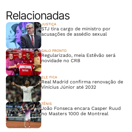
Relacionadas
JUSTIÇA
STJ tira cargo de ministro por
acusações de assédio sexual
GALO PRONTO
Regularizado, meia Estêvão será
novidade no CRB
ELE FICA
Real Madrid confirma renovação de
Vinícius Júnior até 2032
TÊNIS
João Fonseca encara Casper Ruud
no Masters 1000 de Montreal