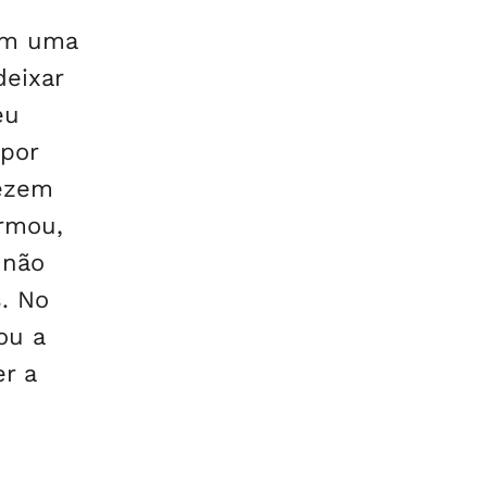
com uma
deixar
eu
 por
Rezem
irmou,
 não
s. No
ou a
r a