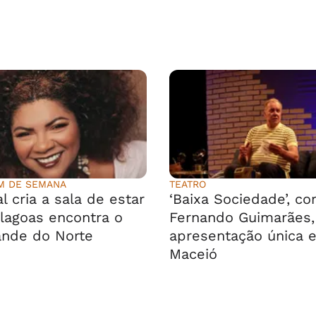
IM DE SEMANA
TEATRO
l cria a sala de estar
‘Baixa Sociedade’, co
lagoas encontra o
Fernando Guimarães
ande do Norte
apresentação única 
Maceió