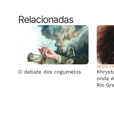
Relacionadas
⠀⠀⠀⠀⠀⠀⠀⠀⠀
NESTE F
O debate dos cogumelos
Khrysta
onde A
Rio Gr