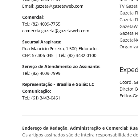
Email:
gazeta@gazetaweb.com
TV Gazet
Gazeta F
Comercial:
Gazeta F
Tel.: (82) 4009-7755
GazetaW
comercialgazeta@gazetaweb.com
Gazeta F
GazetaN
Sucursal Arapiraca:
Organiza
Rua Maurício Pereira, 1.500, Eldorado -
CEP: 57.306-035
| Tel.: (82) 3482-0100
Serviço de Atendimento ao Assinante:
Exped
Tel.: (82) 4009-7999
Coord. Ge
Representação - Brasília e Goiás: LC
Diretor 
Comunicação:
Editor-Ge
Tel.: (61) 3443-0461
Endereço da Redação, Administração e Comercial: Rua 
Os artigos assinados são de inteira responsabilidade do