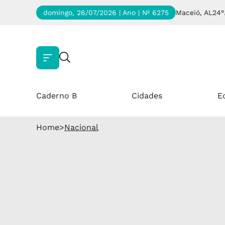
domingo, 26/07/2026 | Ano
| Nº 6275
Maceió, AL
24°
Caderno B
Cidades
E
Home
>
Nacional