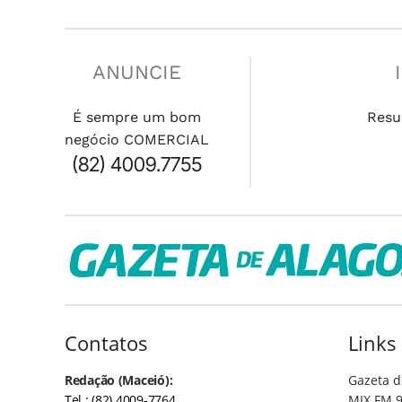
ANUNCIE
É sempre um bom
Resu
negócio COMERCIAL
(82) 4009.7755
Contatos
Links
Redação (Maceió):
Gazeta d
Tel.: (82) 4009-7764
MIX FM 9