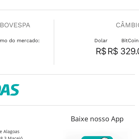
IBOVESPA
CÂMBI
mo do mercado:
Dolar
BitCoin
R$
R$ 329.
Baixe nosso App
e Alagoas
8.3 Maceió