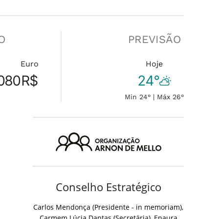
O
PREVISÃO
Euro
Hoje
080
R$
24°
Min 24° | Máx 26°
Conselho Estratégico
Carlos Mendonça (Presidente - in memoriam),
Carmem Lúcia Dantas (Secretária), Enaura