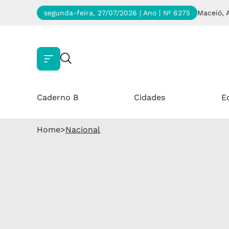
segunda-feira, 27/07/2026 | Ano
| Nº 6275
Maceió, 
Caderno B
Cidades
E
Home
>
Nacional