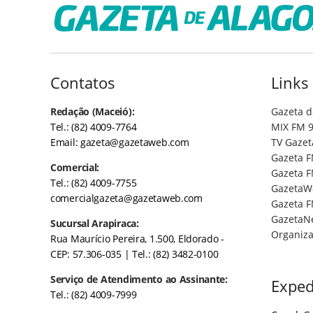
Contatos
Links
Redação (Maceió):
Gazeta d
Tel.: (82) 4009-7764
MIX FM 9
Email:
gazeta@gazetaweb.com
TV Gazet
Gazeta F
Comercial:
Gazeta F
Tel.: (82) 4009-7755
GazetaW
comercialgazeta@gazetaweb.com
Gazeta F
GazetaN
Sucursal Arapiraca:
Organiza
Rua Maurício Pereira, 1.500, Eldorado -
CEP: 57.306-035
| Tel.: (82) 3482-0100
Serviço de Atendimento ao Assinante:
Exped
Tel.: (82) 4009-7999