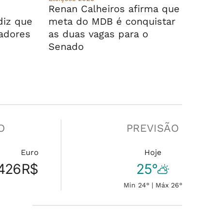
Renan Calheiros afirma que
 diz que
meta do MDB é conquistar
cadores
as duas vagas para o
Senado
O
PREVISÃO
Euro
Hoje
426
R$
25°
Min 24° | Máx 26°