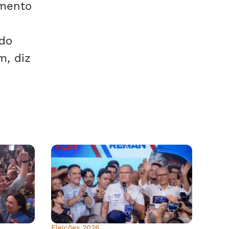
amento
rdo
m, diz
Eleições 2026