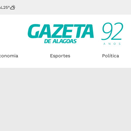
AL
25°
conomia
Esportes
Política