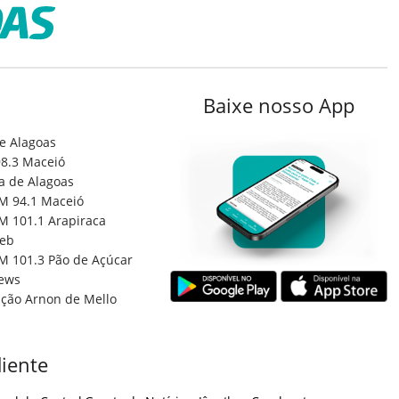
Baixe nosso App
e Alagoas
8.3 Maceió
a de Alagoas
M 94.1 Maceió
M 101.1 Arapiraca
eb
M 101.3 Pão de Açúcar
ews
ção Arnon de Mello
iente