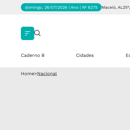
domingo, 26/07/2026 | Ano
| Nº 6275
Maceió, AL
25°
Caderno B
Cidades
E
Home
>
Nacional