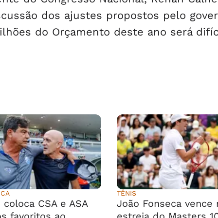
scussão dos ajustes propostos pelo gove
bilhões do Orçamento deste ano será difíc
ICA
TÊNIS
 coloca CSA e ASA
João Fonseca vence 
s favoritos ao
estreia do Masters 1