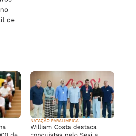
rno
il de
NATAÇÃO PARALÍMPICA
na
William Costa destaca
000 de
conquistas pelo Sesi e