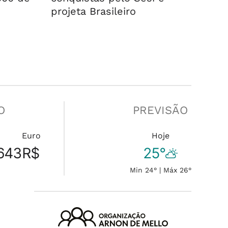
projeta Brasileiro
O
PREVISÃO
Euro
Hoje
643
R$
25°
Min 24° | Máx 26°