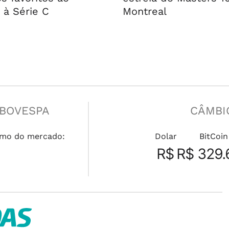
 à Série C
Montreal
IBOVESPA
CÂMBI
mo do mercado:
Dolar
BitCoin
R$
R$ 329.