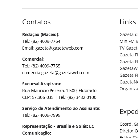
Contatos
Links
Redação (Maceió):
Gazeta d
Tel.: (82) 4009-7764
MIX FM 9
Email:
gazeta@gazetaweb.com
TV Gazet
Gazeta F
Comercial:
Gazeta F
Tel.: (82) 4009-7755
GazetaW
comercialgazeta@gazetaweb.com
Gazeta F
GazetaN
Sucursal Arapiraca:
Organiza
Rua Maurício Pereira, 1.500, Eldorado -
CEP: 57.306-035
| Tel.: (82) 3482-0100
Serviço de Atendimento ao Assinante:
Exped
Tel.: (82) 4009-7999
Coord. Ge
Representação - Brasília e Goiás: LC
Diretor 
Comunicação:
Editor-Ge