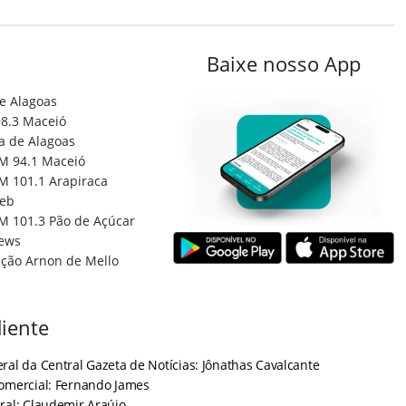
Baixe nosso App
e Alagoas
8.3 Maceió
a de Alagoas
M 94.1 Maceió
M 101.1 Arapiraca
eb
M 101.3 Pão de Açúcar
ews
ção Arnon de Mello
iente
ral da Central Gazeta de Notícias: Jônathas Cavalcante
Comercial: Fernando James
ral: Claudemir Araújo