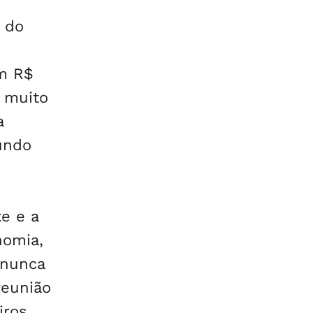
 do
em R$
é muito
a
undo
e e a
nomia,
 nunca
reunião
iros