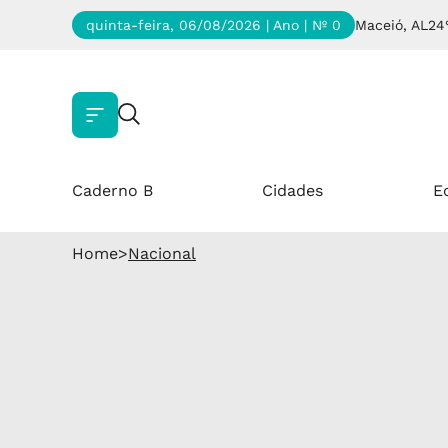
quinta-feira, 06/08/2026 | Ano
| Nº 0
Maceió, AL
24
Caderno B
Cidades
E
Home
>
Nacional