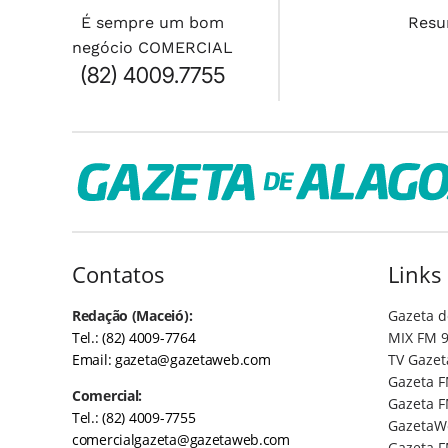
É sempre um bom
Resu
negócio COMERCIAL
(82) 4009.7755
Contatos
Links
Redação (Maceió):
Gazeta d
Tel.: (82) 4009-7764
MIX FM 9
Email:
gazeta@gazetaweb.com
TV Gazet
Gazeta F
Comercial:
Gazeta F
Tel.: (82) 4009-7755
GazetaW
comercialgazeta@gazetaweb.com
Gazeta F