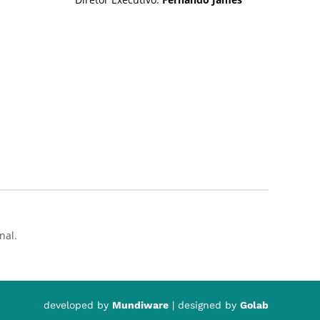
nal.
developed by
Mundiware
| designed by
Golab