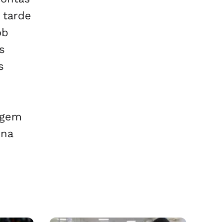
 tarde
ob
s
s
agem
 na