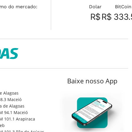
mo do mercado:
Dolar
BitCoin
R$
R$ 333.
Baixe nosso App
e Alagoas
8.3 Maceió
a de Alagoas
M 94.1 Maceió
M 101.1 Arapiraca
eb
M 101.3 Pão de Açúcar