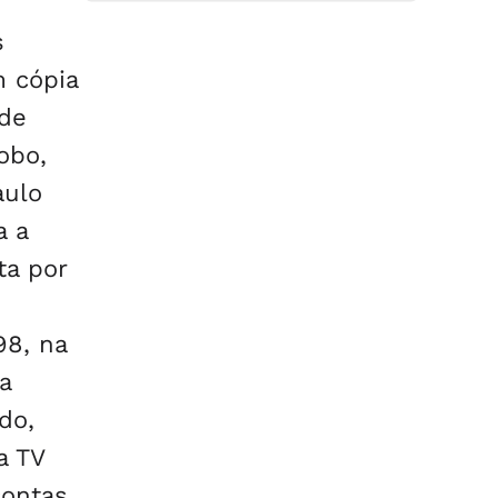
s
m cópia
 de
obo,
aulo
a a
ta por
98, na
a
do,
a TV
contas