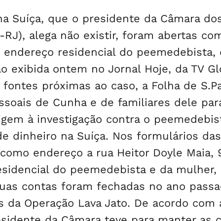
na Suíça, que o presidente da Câmara do
J), alega não existir, foram abertas co
o endereço residencial do peemedebista,
 exibida ontem no Jornal Hoje, da TV Gl
ontes próximas ao caso, a Folha de S.P
soais de Cunha e de familiares dele par
igem à investigação contra o peemedebis
e dinheiro na Suíça. Nos formulários das
como endereço a rua Heitor Doyle Maia, 
residencial do peemedebista e da mulher, 
 Duas contas foram fechadas no ano passa
s da Operação Lava Jato. De acordo com 
sidente da Câmara teve para manter as 