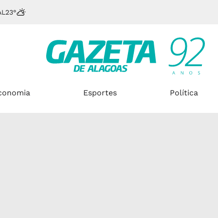
AL
23°
conomia
Esportes
Política