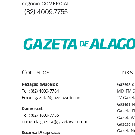
negócio COMERCIAL
(82) 4009.7755
Contatos
Links
Redação (Maceió):
Gazeta d
Tel.: (82) 4009-7764
MIX FM 9
Email:
gazeta@gazetaweb.com
TV Gazet
Gazeta F
Comercial:
Gazeta F
Tel.: (82) 4009-7755
GazetaW
comercialgazeta@gazetaweb.com
Gazeta F
GazetaN
Sucursal Arapiraca: