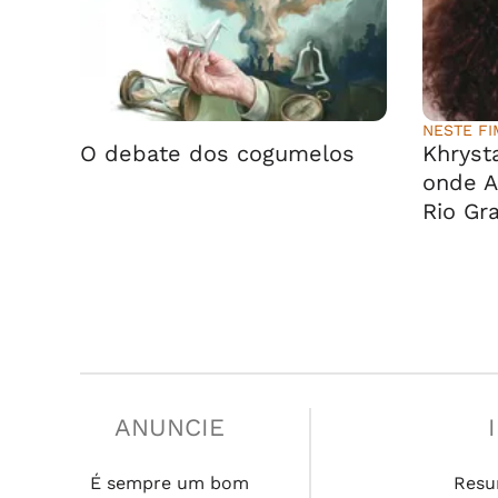
⠀⠀⠀⠀⠀⠀⠀⠀⠀
NESTE F
O debate dos cogumelos
Khrysta
onde A
Rio Gr
ANUNCIE
É sempre um bom
Resu