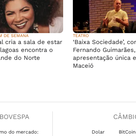
IM DE SEMANA
TEATRO
l cria a sala de estar
‘Baixa Sociedade’, co
lagoas encontra o
Fernando Guimarães
ande do Norte
apresentação única 
Maceió
IBOVESPA
CÂMBI
mo do mercado:
Dolar
BitCoin