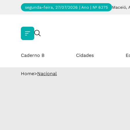
segunda-feira, 27/07/2026 | Ano
| Nº 6275
Maceió, 
Caderno B
Cidades
E
Home
>
Nacional