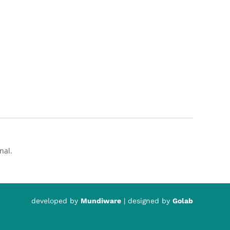
nal.
developed by
Mundiware
| designed by
Golab