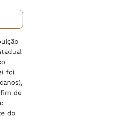
buição
stadual
co
i foi
icanos),
 fim de
no
te do