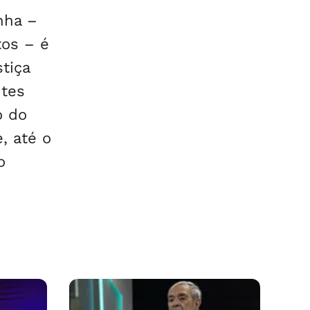
nha –
tos – é
tiça
ntes
o do
, até o
o