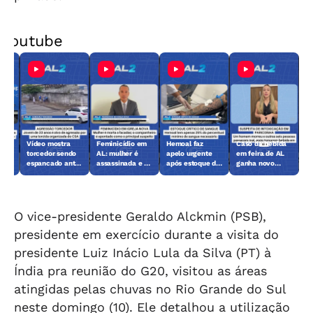
Youtube
Vídeo mostra
Feminicídio em
Hemoal faz
Caso da bebida
lher
torcedor sendo
AL: mulher é
apelo urgente
em feira de AL
mes
espancado antes
assassinada e ex
após estoque de
ganha novo
de jogo em
é o principal
sangue chegar
capítulo; veja o
Maceió
suspeito
ao nível crítico
que foi feito
O vice-presidente Geraldo Alckmin (PSB),
presidente em exercício durante a visita do
presidente Luiz Inácio Lula da Silva (PT) à
Índia pra reunião do G20, visitou as áreas
atingidas pelas chuvas no Rio Grande do Sul
neste domingo (10). Ele detalhou a utilização