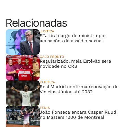
Relacionadas
JUSTIÇA
STJ tira cargo de ministro por
acusações de assédio sexual
GALO PRONTO
Regularizado, meia Estêvão será
novidade no CRB
ELE FICA
Real Madrid confirma renovação de
Vinícius Júnior até 2032
TÊNIS
João Fonseca encara Casper Ruud
no Masters 1000 de Montreal