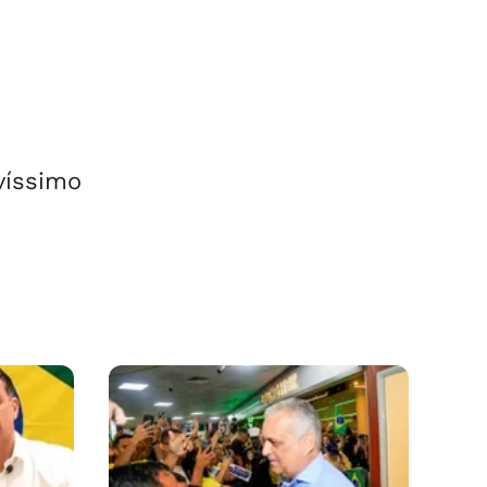
m
víssimo