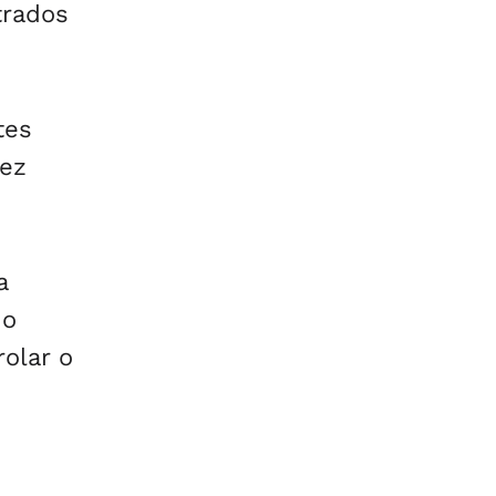
trados
tes
dez
a
do
olar o