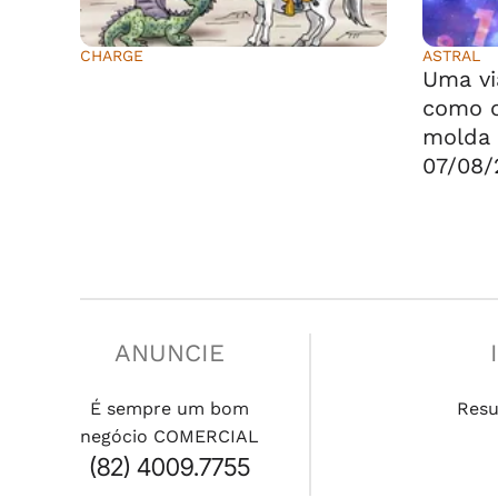
CHARGE
ASTRAL
⠀⠀⠀⠀⠀⠀⠀⠀⠀
Uma vi
como o
molda 
07/08/
ANUNCIE
É sempre um bom
Resu
negócio COMERCIAL
(82) 4009.7755