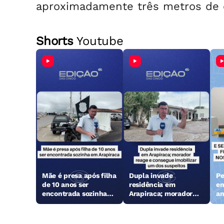
aproximadamente três metros de
Shorts
Youtube
Mãe é presa após filha
Dupla invade
Pe
de 10 anos ser
residência em
en
encontrada sozinha
Arapiraca; morador
an
em Arapiraca
reage e consegue
Ga
imobilizar um dos
suspeitos