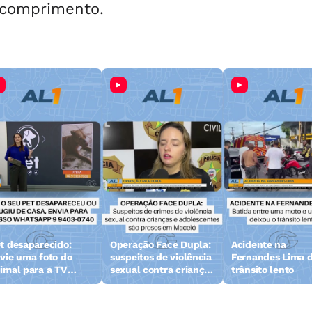
 comprimento.
t desaparecido:
Operação Face Dupla:
Acidente na
vie uma foto do
suspeitos de violência
Fernandes Lima d
imal para a TV
sexual contra crianças
trânsito lento
zeta
e adolescentes são
presos