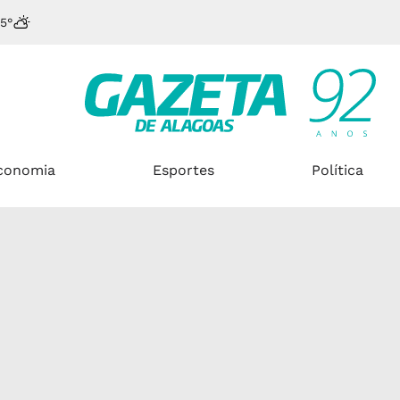
5°
conomia
Esportes
Política