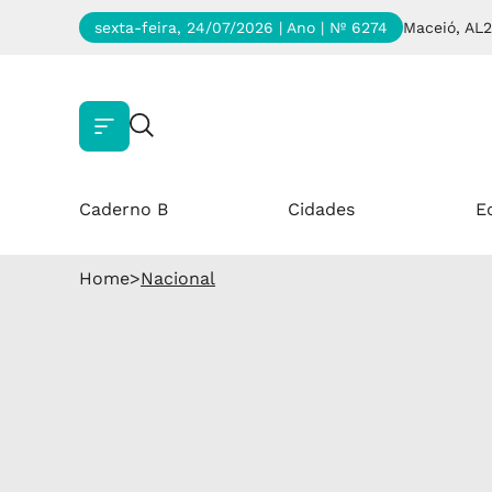
sexta-feira, 24/07/2026 | Ano
| Nº 6274
Maceió, AL
2
Caderno B
Cidades
E
Home
>
Nacional