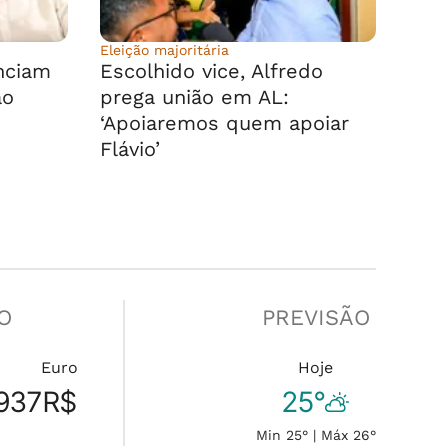
Eleição majoritária
nciam
Escolhido vice, Alfredo
ao
prega união em AL:
‘Apoiaremos quem apoiar
Flávio’
O
PREVISÃO
Euro
Hoje
937
R$
25°
Min 25° | Máx 26°