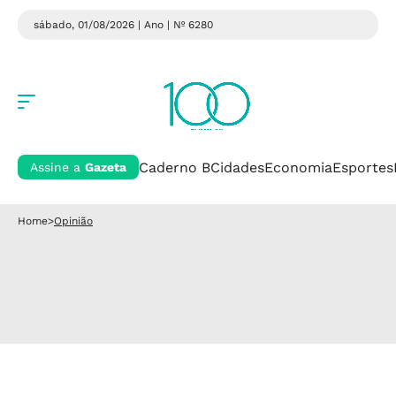
sábado, 01/08/2026 | Ano
| Nº 6280
Caderno B
Cidades
Economia
Esportes
Assine a
Gazeta
Home
>
Opinião
Opinião