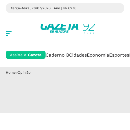
terça-feira, 28/07/2026 | Ano
| Nº 6276
Caderno B
Cidades
Economia
Esportes
Assine a
Gazeta
Home
>
Opinião
Opinião