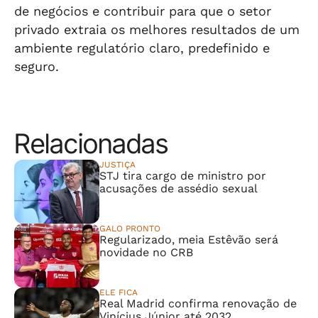
de negócios e contribuir para que o setor
privado extraia os melhores resultados de um
ambiente regulatório claro, predefinido e
seguro.
Relacionadas
JUSTIÇA
STJ tira cargo de ministro por
acusações de assédio sexual
GALO PRONTO
Regularizado, meia Estêvão será
novidade no CRB
ELE FICA
Real Madrid confirma renovação de
Vinícius Júnior até 2032