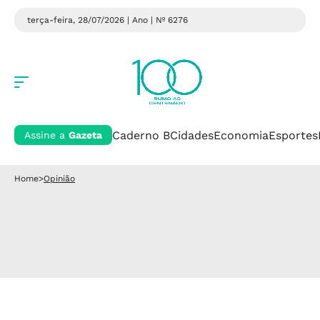
terça-feira, 28/07/2026 | Ano
| Nº 6276
Caderno B
Cidades
Economia
Esportes
Assine a
Gazeta
Home
>
Opinião
Opinião