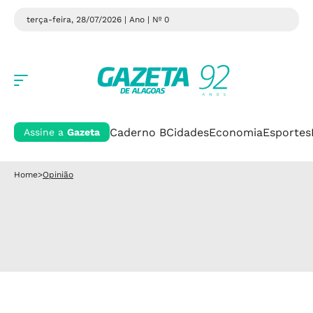
terça-feira, 28/07/2026 | Ano
| Nº 0
Caderno B
Cidades
Economia
Esportes
Assine a
Gazeta
Home
>
Opinião
Opinião