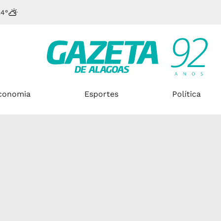
24°
conomia
Esportes
Política