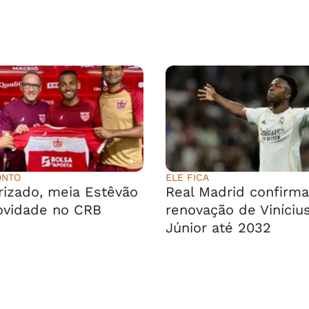
ONTO
ELE FICA
rizado, meia Estêvão
Real Madrid confirma
ovidade no CRB
renovação de Viníciu
Júnior até 2032