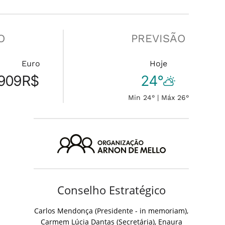
O
PREVISÃO
Euro
Hoje
909
R$
24°
Min 24° | Máx 26°
Conselho Estratégico
Carlos Mendonça (Presidente - in memoriam),
Carmem Lúcia Dantas (Secretária), Enaura