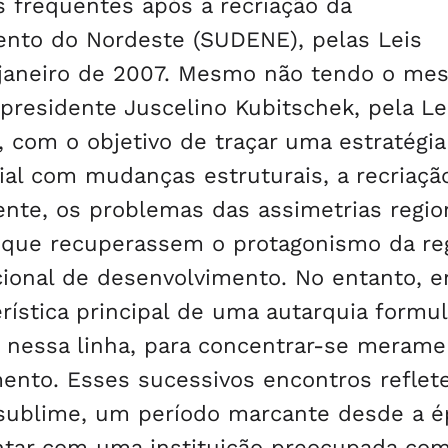
 frequentes após a recriação da
nto do Nordeste (SUDENE), pelas Leis
 janeiro de 2007. Mesmo não tendo o me
presidente Juscelino Kubitschek, pela Le
 com o objetivo de traçar uma estratégia
al com mudanças estruturais, a recriaçã
te, os problemas das assimetrias regio
s que recuperassem o protagonismo da reg
cional de desenvolvimento. No entanto, 
ística principal de uma autarquia formu
 nessa linha, para concentrar-se merame
mento. Esses sucessivos encontros refle
 sublime, um período marcante desde a é
ntar com uma instituição preocupada co