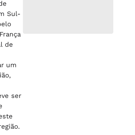
de
m Sul-
pelo
 França
l de
ar um
ião,
eve ser
e
este
egião.