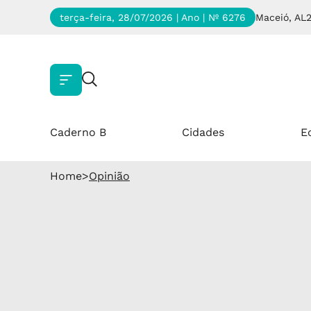
terça-feira, 28/07/2026 | Ano
| Nº 6276
Maceió, AL
Caderno B
Cidades
E
Home
>
Opinião