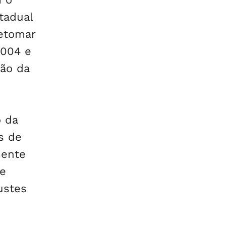
tadual
etomar
2004 e
ão da
o da
s de
mente
ue
ustes