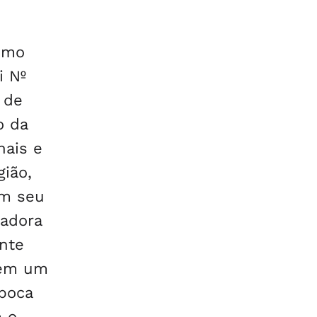
smo
i Nº
 de
o da
nais e
ião,
em seu
ladora
nte
tem um
poca
m o