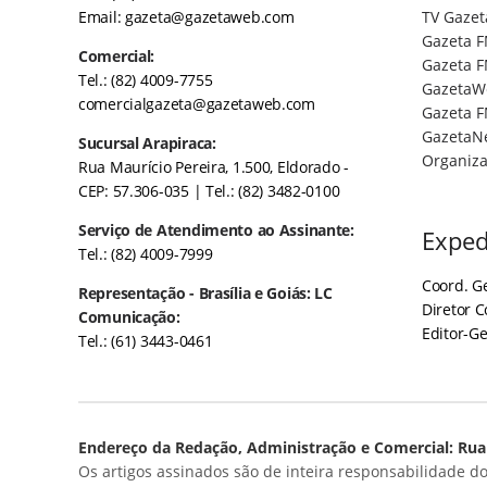
Email:
gazeta@gazetaweb.com
TV Gazet
Gazeta F
Comercial:
Gazeta F
Tel.: (82) 4009-7755
GazetaW
comercialgazeta@gazetaweb.com
Gazeta F
GazetaN
Sucursal Arapiraca:
Organiza
Rua Maurício Pereira, 1.500, Eldorado -
CEP: 57.306-035
| Tel.: (82) 3482-0100
Serviço de Atendimento ao Assinante:
Exped
Tel.: (82) 4009-7999
Coord. Ge
Representação - Brasília e Goiás: LC
Diretor 
Comunicação:
Editor-Ge
Tel.: (61) 3443-0461
Endereço da Redação, Administração e Comercial: Rua 
Os artigos assinados são de inteira responsabilidade do