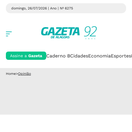
domingo, 26/07/2026 | Ano
| Nº 6275
Caderno B
Cidades
Economia
Esportes
Assine a
Gazeta
Home
>
Opinião
Opinião