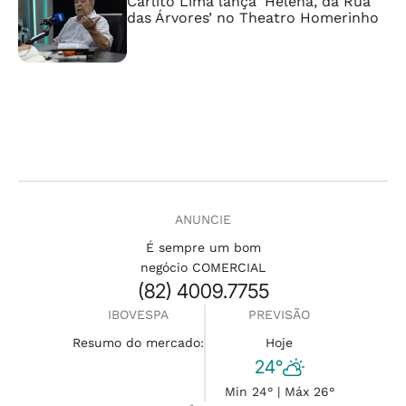
Carlito Lima lança ‘Helena, da Rua
das Árvores’ no Theatro Homerinho
ANUNCIE
É sempre um bom
negócio COMERCIAL
(82) 4009.7755
IBOVESPA
PREVISÃO
Resumo do mercado:
Hoje
24°
Min 24° | Máx 26°