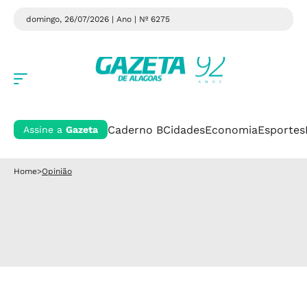
domingo, 26/07/2026 | Ano
| Nº 6275
Caderno B
Cidades
Economia
Esportes
Assine a
Gazeta
Home
>
Opinião
Opinião