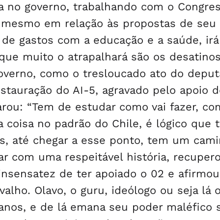
na no governo, trabalhando com o Congre
 mesmo em relação às propostas de seu
 de gastos com a educação e a saúde, irá
 que muito o atrapalhará são os desatino
governo, como o tresloucado ato do depu
stauração do AI-5, agravado pelo apoio d
rou: “Tem de estudar como vai fazer, co
 coisa no padrão do Chile, é lógico que
as, até chegar a esse ponto, tem um cam
ar com uma respeitável história, recuper
 insensatez de ter apoiado o 02 e afirmou
alho. Olavo, o guru, ideólogo ou seja lá 
á anos, e de lá emana seu poder maléfico 