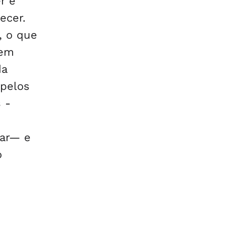
r e
ecer.
, o que
 em
da
 pelos
 -
lar— e
o