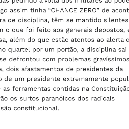
as pedindo a volta dos militares ao pode
algo assim tinha “CHANCE ZERO” de acont
ra de disciplina, têm se mantido silentes
 o que foi feito aos generais depostos,
sa, além do que estão atentos ao alerta 
no quartel por um portão, a disciplina sai
já se defrontou com problemas gravíssimos
a, dois afastamentos de presidentes da
são de um presidente extremamente popu
 as ferramentas contidas na Constituiçã
rão os surtos paranóicos dos radicais
são constitucional.