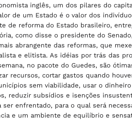
economista inglês, um dos pilares do capit
alor de um Estado é o valor dos indivídu
e de reforma do Estado brasileiro, entr
ória, como disse o presidente do Senado,
a mais abrangente das reformas, que mexe
ista e elitista. As idéias por trás das pr
semana, no pacote do Guedes, são ótima
lizar recursos, cortar gastos quando houv
nicípios sem viabilidade, usar o dinheir
 reduzir subsídios e isenções insustent
a ser enfrentado, para o qual será necessá
ncia e um ambiente de equilíbrio e sensa