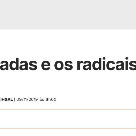
das e os radicai
o IHGAL
| 09/11/2019 às 6h00