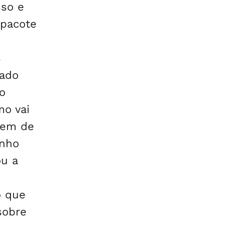
sso e
 pacote
s
tado
o
mo vai
 tem de
inho
ou a
o que
sobre