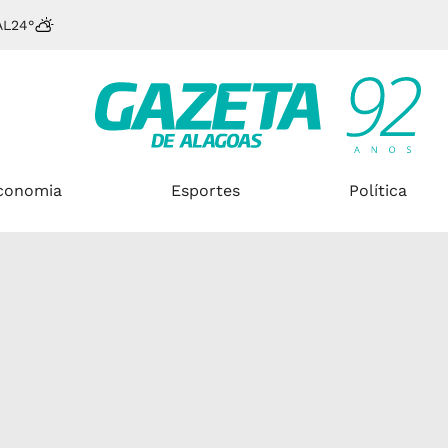
AL
24°
conomia
Esportes
Política