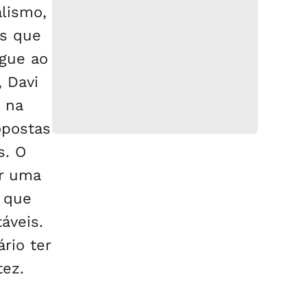
alismo,
os que
egue ao
 Davi
 na
opostas
s. O
er uma
o que
áveis.
rio ter
tez.