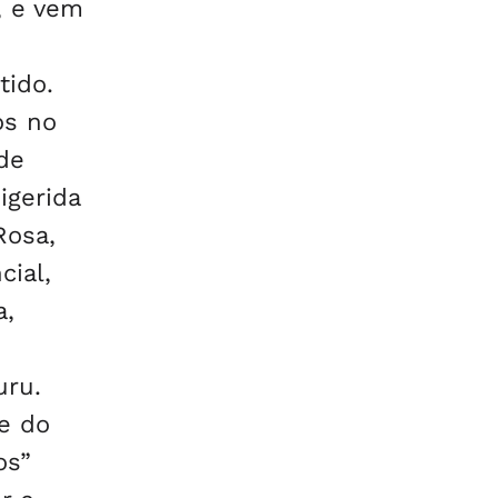
, e vem
tido.
os no
 de
igerida
Rosa,
cial,
a,
uru.
e do
os”