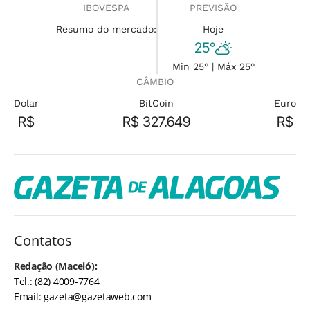
IBOVESPA
PREVISÃO
Resumo do mercado:
Hoje
25°
Min 25° | Máx 25°
CÂMBIO
Dolar
BitCoin
Euro
R$
R$ 327.649
R$
Contatos
Redação (Maceió):
Tel.: (82) 4009-7764
Email:
gazeta@gazetaweb.com