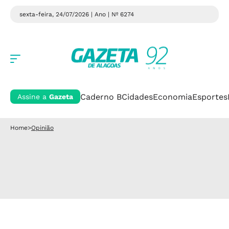
sexta-feira, 24/07/2026 | Ano
| Nº 6274
Caderno B
Cidades
Economia
Esportes
Assine a
Gazeta
Home
>
Opinião
ARTIGO