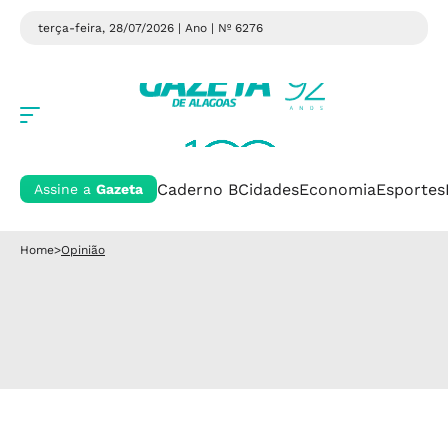
terça-feira, 28/07/2026 | Ano
| Nº 6276
Caderno B
Cidades
Economia
Esportes
Assine a
Gazeta
Home
>
Opinião
Opinião