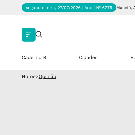
segunda-feira, 27/07/2026 | Ano
| Nº 6275
Maceió, 
Caderno B
Cidades
E
Home
>
Opinião