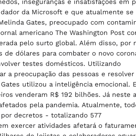
medos, inseguranças e insatisfações em p
undador da Microsoft e que atualmente se
 Melinda Gates, preocupado com contami
 jornal americano The Washington Post c
erada pelo surto global. Além disso, por 
s de dólares para combater o novo coron
volver testes domésticos. Utilizando
r a preocupação das pessoas e resolver
Gates utilizou a inteligência emocional.
eiros venderam R$ 192 bilhões. Já neste 
 afetados pela pandemia. Atualmente, tod
por decretos - totalizando 577
m exercer atividades afetará o faturame
ilhares de lojistas e colaboradores agua