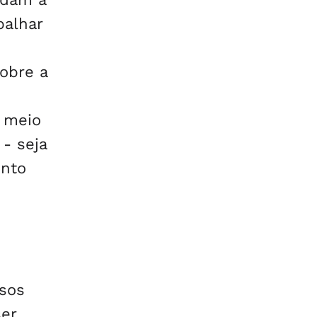
balhar
obre a
m meio
 - seja
ento
rsos
ser