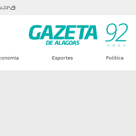
AL
23°
conomia
Esportes
Política