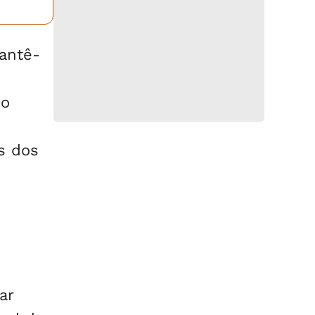
antê-
no
s dos
ar