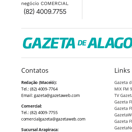
negócio COMERCIAL
(82) 4009.7755
Contatos
Links
Redação (Maceió):
Gazeta d
Tel.: (82) 4009-7764
MIX FM 9
Email:
gazeta@gazetaweb.com
TV Gazet
Gazeta F
Comercial:
Gazeta F
Tel.: (82) 4009-7755
GazetaW
comercialgazeta@gazetaweb.com
Gazeta F
GazetaN
Sucursal Arapiraca: