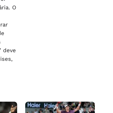
ria. O
rar
de
s
” deve
ises,