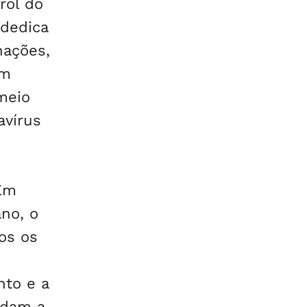
rol do
 dedica
nações,
om
meio
avírus
 Em
ano, o
os os
nto e a
rdam a