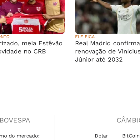
ONTO
ELE FICA
rizado, meia Estêvão
Real Madrid confirma
ovidade no CRB
renovação de Viníciu
Júnior até 2032
IBOVESPA
CÂMBI
mo do mercado:
Dolar
BitCoin